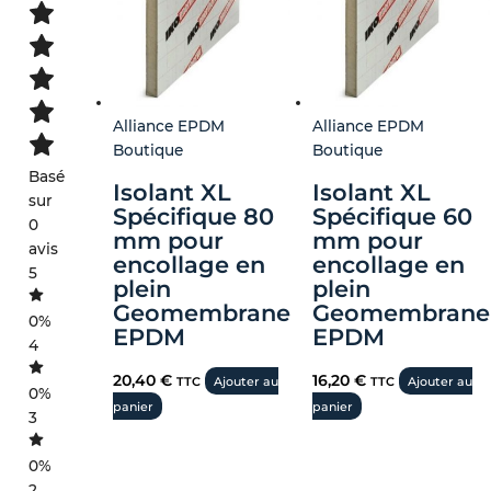
Alliance EPDM
Alliance EPDM
Boutique
Boutique
Basé
Isolant XL
Isolant XL
sur
Spécifique 80
Spécifique 60
0
mm pour
mm pour
avis
encollage en
encollage en
5
plein
plein
Geomembrane
Geomembrane
0%
EPDM
EPDM
4
20,40
€
16,20
€
TTC
Ajouter au
TTC
Ajouter au
0%
panier
panier
3
0%
2