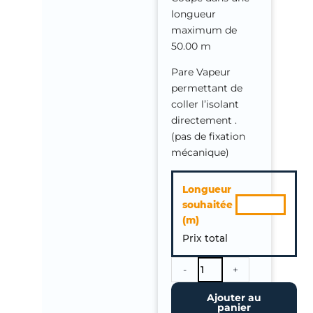
longueur
maximum de
50.00 m
Pare Vapeur
permettant de
coller l’isolant
directement .
(pas de fixation
mécanique)
quantité
Longueur
de
souhaitée
Pare
(m)
Vapeur
Prix total
Autocollant
SD
3000
-
+
Ajouter au
panier