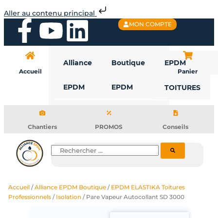
Aller
Aller au contenu principal
au
F
Y
L
MON COMPTE
contenu
a
o
i
Alliance
Boutique
EPDM
c
u
n
Accueil
Panier
EPDM
EPDM
TOITURES
e
t
k
b
u
e
Chantiers
PROMOS
Conseils
o
b
d
Rechercher
o
e
i
Accueil
/
Alliance EPDM Boutique
/
EPDM ELASTIKA Toitures
k
n
Professionnels
/
Isolation
/ Pare Vapeur Autocollant SD 3000