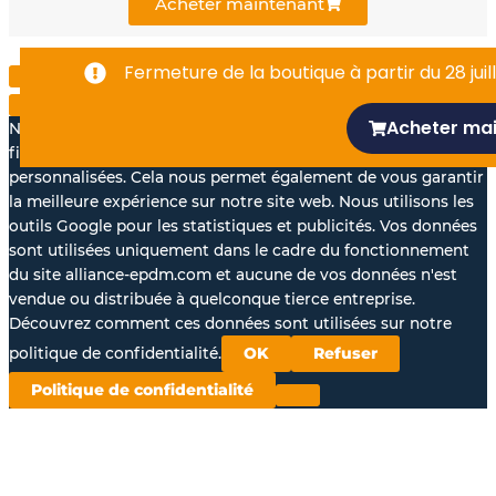
k
n
Acheter maintenant
-
Fermeture de la boutique à partir du 28 juill
f
Acheter ma
Nous aimerions avec votre accord, utiliser vos données à des
fins statistiques et pour vous proposer des annonces
personnalisées. Cela nous permet également de vous garantir
la meilleure expérience sur notre site web. Nous utilisons les
outils Google pour les statistiques et publicités. Vos données
sont utilisées uniquement dans le cadre du fonctionnement
du site alliance-epdm.com et aucune de vos données n'est
vendue ou distribuée à quelconque tierce entreprise.
Découvrez comment ces données sont utilisées sur notre
politique de confidentialité.
OK
Refuser
Politique de confidentialité