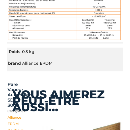
Poids
0,5 kg
brand
Alliance EPDM
Pare
Vapeur
VOUS AIMEREZ
Autocollant
PEUT-ÊTRE
SD
AUSSI…
3000
Catégories
Alliance
EPDM