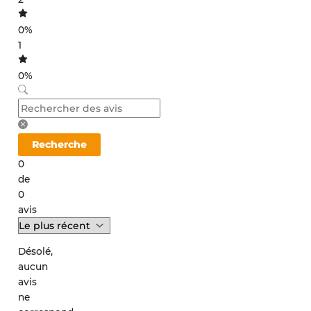
0%
1
0%
Recherche
0
de
0
avis
Désolé,
aucun
avis
ne