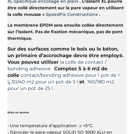
XL Spécifique encollage en plein
. L’isolant XL pourra
être collé directement sur la pare vapeur en utilisant
la colle mousse «
SpeedFix Construction
« .
La membrane EPDM sera ensuite collée directement
sur l’isolant. Pas de fixation mécanique, pas de pont
thermique.
Sur des surfaces comme le bois ou le béton,
un primaire d’accrochage devra être employé.
Vous pouvez utiliser
la colle de contact /
bonding adhesive .
Comptez 5 à 6 m2 de
colle
contact/bonding adhésive pour 1 pot de 1
l
,
30/40 m2 pour un pot de 5 l
et
160/180 m2
pour un pot de 25 l.
Mise en œuvre
• Une température d’application ≥ +5°C.
• Dérouler le pare-vapeur SOLID SD 3000 ALU en