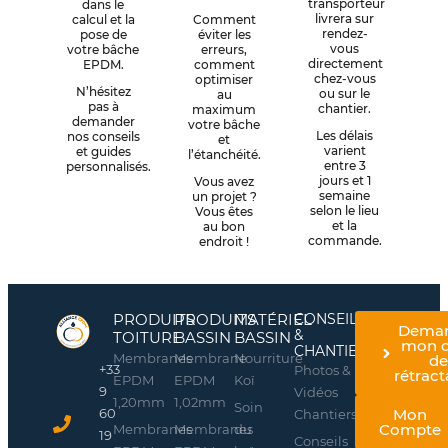
transporteur
dans le
livrera sur
calcul et la
Comment
rendez-
pose de
éviter les
vous
votre bâche
erreurs,
directement
EPDM.
comment
chez-vous
optimiser
N’hésitez
ou sur le
au
pas à
chantier.
maximum
demander
votre bâche
Les délais
nos conseils
et
varient
et guides
l’étanchéité.
entre 3
personnalisés.
jours et 1
Vous avez
semaine
un projet ?
selon le lieu
Vous êtes
et la
au bon
commande.
endroit !
PRODUITS
PRODUITS
MATÉRIEL
CONSEILS
Dema
&
TOITURE
BASSIN
BASSIN
mon d
CHANTIERS
Membranes
Membrane
Nourriture
d
+33
Photos &
rétract
EPDM
EPDM
Koï
9
Vidéos
1,20mm
1,02mm
Soin
60
Mon
Chantiers
Compte
Membranes
Membranes
du
19
Conseils