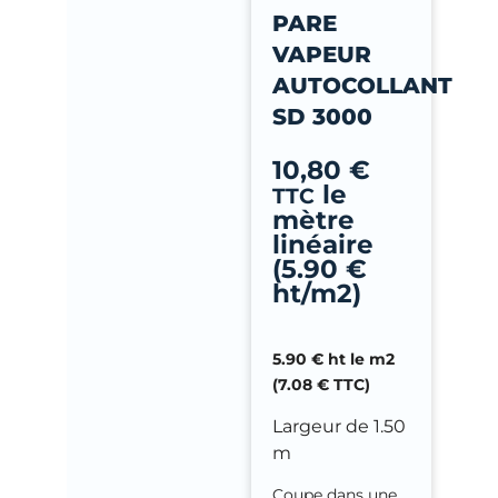
-
PARE
f
VAPEUR
AUTOCOLLANT
SD 3000
10,80
€
le
TTC
mètre
linéaire
(5.90 €
ht/m2)
5.90 € ht le m2
(7.08 € TTC)
Largeur de 1.50
m
Coupe dans une