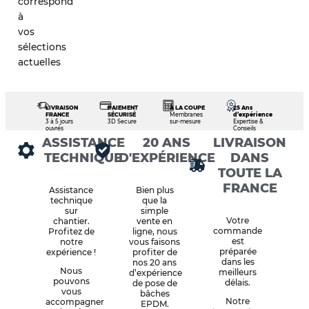
correspond
à
vos
sélections
actuelles
LIVRAISON
PAIEMENT
À LA COUPE
25 Ans
FRANCE
SÉCURISÉ
Membranes
d’expérience
3 à 5 jours
3D Secure
sur-mesure
Expertise &
ouvrés
Conseils
ASSISTANCE
20 ANS
LIVRAISON
TECHNIQUE
D'EXPÉRIENCE
DANS
TOUTE LA
FRANCE
Assistance
Bien plus
technique
que la
sur
simple
Votre
chantier.
vente en
commande
Profitez de
ligne, nous
est
notre
vous faisons
préparée
expérience !
profiter de
dans les
nos 20 ans
Nous
meilleurs
d’expérience
pouvons
délais.
de pose de
vous
bâches
Notre
accompagner
EPDM.