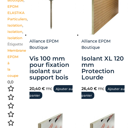
Boutique
,
EPDM
ELASTIKA
Particuliers
,
Isolation
,
Isolation
,
Isolation
Alliance EPDM
Alliance EPDM
Étiquette
Boutique
Boutique
Membrane
EPDM
Vis 100 mm
Isolant XL 120
à
pour fixation
mm
la
isolant sur
Protection
coupe
support bois
Lourde
0,0
20,40
€
26,40
€
TTC
Ajouter au
TTC
Ajouter au
panier
panier