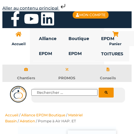
Aller
Aller au contenu principal
au
F
Y
L
MON COMPTE
contenu
a
o
i
Alliance
Boutique
EPDM
c
u
n
Accueil
Panier
EPDM
EPDM
TOITURES
e
t
k
b
u
e
Chantiers
PROMOS
Conseils
o
b
d
Rechercher
o
e
i
Accueil
/
Alliance EPDM Boutique
/
Matériel
k
n
Bassin
/
Aération
/ Pompe à Air HAP. ET