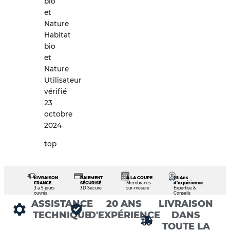
bio
et
Nature
Habitat
bio
et
Nature
Utilisateur
vérifié
23
octobre
2024
top
LIVRAISON
PAIEMENT
À LA COUPE
25 Ans
FRANCE
SÉCURISÉ
Membranes
d’expérience
3 à 5 jours
3D Secure
sur-mesure
Expertise &
ouvrés
Conseils
ASSISTANCE
20 ANS
LIVRAISON
TECHNIQUE
D'EXPÉRIENCE
DANS
TOUTE LA