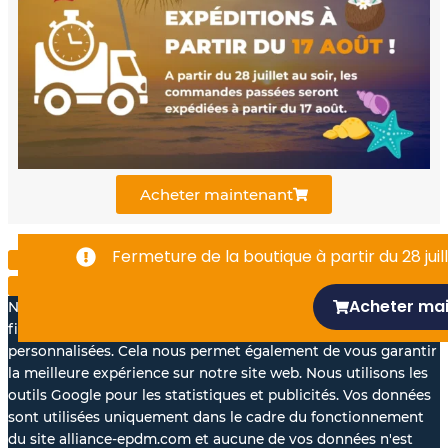
b
u
e
o
b
d
o
e
i
k
n
Acheter maintenant
-
Fermeture de la boutique à partir du 28 juill
f
Acheter ma
Nous aimerions avec votre accord, utiliser vos données à des
fins statistiques et pour vous proposer des annonces
personnalisées. Cela nous permet également de vous garantir
la meilleure expérience sur notre site web. Nous utilisons les
outils Google pour les statistiques et publicités. Vos données
sont utilisées uniquement dans le cadre du fonctionnement
du site alliance-epdm.com et aucune de vos données n'est