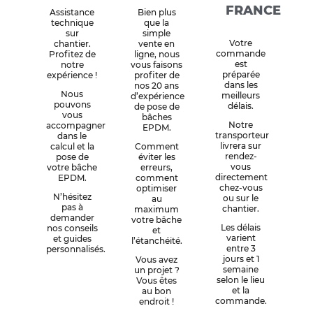
FRANCE
Assistance
Bien plus
technique
que la
sur
simple
Votre
chantier.
vente en
commande
Profitez de
ligne, nous
est
notre
vous faisons
préparée
expérience !
profiter de
dans les
nos 20 ans
Nous
meilleurs
d’expérience
pouvons
délais.
de pose de
vous
bâches
Notre
accompagner
EPDM.
transporteur
dans le
livrera sur
calcul et la
Comment
rendez-
pose de
éviter les
vous
votre bâche
erreurs,
directement
EPDM.
comment
chez-vous
optimiser
N’hésitez
ou sur le
au
pas à
chantier.
maximum
demander
votre bâche
Les délais
nos conseils
et
varient
et guides
l’étanchéité.
entre 3
personnalisés.
jours et 1
Vous avez
semaine
un projet ?
selon le lieu
Vous êtes
et la
au bon
commande.
endroit !