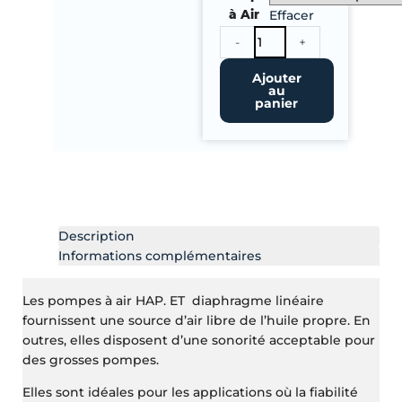
de
à Air
Effacer
Pompe
-
+
à
Air
Ajouter
au
HAP.
panier
ET
Description
Informations complémentaires
Les pompes à air HAP. ET diaphragme linéaire
fournissent une source d’air libre de l’huile propre. En
outres, elles disposent d’une sonorité acceptable pour
des grosses pompes.
Elles sont idéales pour les applications où la fiabilité