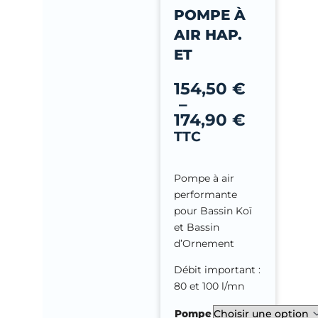
-
POMPE À
f
AIR HAP.
ET
Plage
de
154,50
€
prix :
–
154,50 €
174,90
€
à
TTC
174,90 €
Pompe à air
performante
pour Bassin Koï
et Bassin
d’Ornement
Débit important :
80 et 100 l/mn
quantité
Pompe