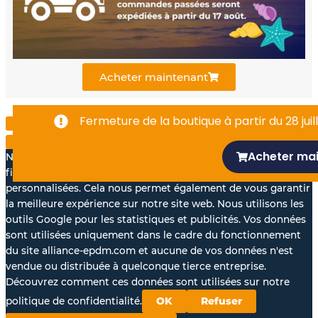
o
b
d
o
e
i
k
n
Acheter maintenant
-
Fermeture de la boutique à partir du 28 juill
f
Acheter ma
Nous aimerions avec votre accord, utiliser vos données à des
fins statistiques et pour vous proposer des annonces
personnalisées. Cela nous permet également de vous garantir
la meilleure expérience sur notre site web. Nous utilisons les
outils Google pour les statistiques et publicités. Vos données
sont utilisées uniquement dans le cadre du fonctionnement
du site alliance-epdm.com et aucune de vos données n'est
vendue ou distribuée à quelconque tierce entreprise.
Découvrez comment ces données sont utilisées sur notre
politique de confidentialité.
OK
Refuser