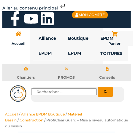
Aller
Aller au contenu principal
au
F
Y
L
MON COMPTE
contenu
a
o
i
Alliance
Boutique
EPDM
c
u
n
Accueil
Panier
EPDM
EPDM
TOITURES
e
t
k
b
u
e
Chantiers
PROMOS
Conseils
o
b
d
Rechercher
o
e
i
Accueil
/
Alliance EPDM Boutique
/
Matériel
k
n
Bassin
/
Construction
/ ProfiClear Guard – Mise à niveau automatique
du bassin