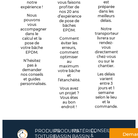
est
notre
vous faisons
préparée
expérience !
profiter de
dans les
nos 20 ans
Nous
meilleurs
d’expérience
pouvons
délais.
de pose de
vous
bâches
Notre
accompagner
EPDM.
transporteur
dans le
livrera sur
calcul et la
Comment
rendez-
pose de
éviter les
vous
votre bâche
erreurs,
directement
EPDM.
comment
chez-vous
optimiser
N’hésitez
ou sur le
au
pas à
chantier.
maximum
demander
votre bâche
Les délais
nos conseils
et
varient
et guides
l’étanchéité.
entre 3
personnalisés.
jours et 1
Vous avez
semaine
un projet ?
selon le lieu
Vous êtes
et la
au bon
commande.
endroit !
PRODUITS
PRODUITS
MATÉRIEL
CONSEILS
Dema
&
TOITURE
BASSIN
BASSIN