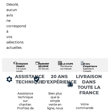
Désolé,
aucun
avis
ne
correspond
à
vos
sélections
actuelles
LIVRAISON
PAIEMENT
À LA COUPE
25 Ans
FRANCE
SÉCURISÉ
Membranes
d’expérience
3 à 5 jours
3D Secure
sur-mesure
Expertise &
ouvrés
Conseils
ASSISTANCE
20 ANS
LIVRAISON
TECHNIQUE
D'EXPÉRIENCE
DANS
TOUTE LA
FRANCE
Assistance
Bien plus
technique
que la
sur
simple
Votre
chantier.
vente en
commande
Profitez de
ligne, nous