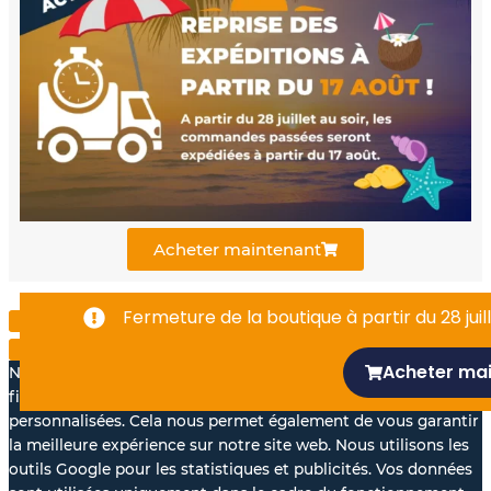
e
t
k
b
u
e
o
b
d
o
e
i
k
n
Acheter maintenant
-
Fermeture de la boutique à partir du 28 juill
f
Acheter ma
Nous aimerions avec votre accord, utiliser vos données à des
fins statistiques et pour vous proposer des annonces
personnalisées. Cela nous permet également de vous garantir
la meilleure expérience sur notre site web. Nous utilisons les
outils Google pour les statistiques et publicités. Vos données