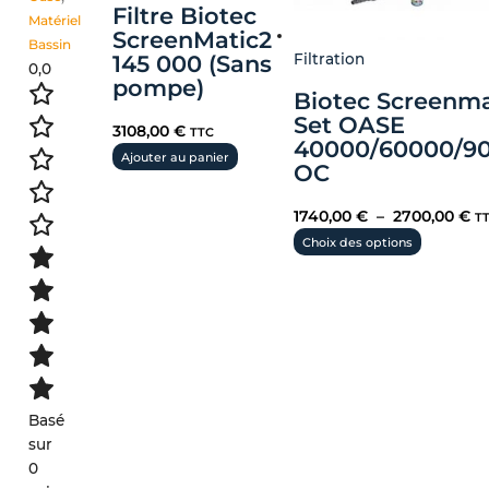
Filtre Biotec
Matériel
ScreenMatic2
Bassin
Filtration
145 000 (Sans
0,0
pompe)
Biotec Screenma
Set OASE
3108,00
€
TTC
40000/60000/9
Ajouter au panier
OC
1740,00
€
–
2700,00
€
T
Choix des options
Basé
sur
0