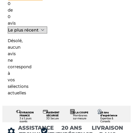
0
de
0
avis
Désolé,
aucun
avis
ne
correspond
à
vos
sélections
actuelles
LIVRAISON
PAIEMENT
À LA COUPE
25 Ans
FRANCE
SÉCURISÉ
Membranes
d’expérience
3 à 5 jours
3D Secure
sur-mesure
Expertise &
ouvrés
Conseils
ASSISTANCE
20 ANS
LIVRAISON