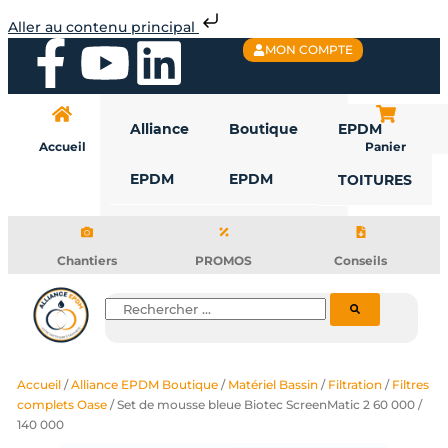
Aller
Aller au contenu principal
au
F
Y
L
MON COMPTE
contenu
a
o
i
Alliance
Boutique
EPDM
c
u
n
Accueil
Panier
EPDM
EPDM
TOITURES
e
t
k
b
u
e
Chantiers
PROMOS
Conseils
o
b
d
Rechercher
o
e
i
Accueil
/
Alliance EPDM Boutique
/
Matériel Bassin
/
Filtration
/
Filtres
k
n
complets Oase
/ Set de mousse bleue Biotec ScreenMatic 2 60 000 /
140 000