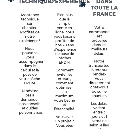
TECHNIQUE
D'EXPÉRIENCE
DANS
TOUTE LA
FRANCE
Assistance
Bien plus
technique
que la
sur
simple
Votre
chantier.
vente en
commande
Profitez de
ligne, nous
est
notre
vous faisons
préparée
expérience !
profiter de
dans les
nos 20 ans
Nous
meilleurs
d’expérience
pouvons
délais.
de pose de
vous
bâches
Notre
accompagner
EPDM.
transporteur
dans le
livrera sur
calcul et la
Comment
rendez-
pose de
éviter les
vous
votre bâche
erreurs,
directement
EPDM.
comment
chez-vous
optimiser
N’hésitez
ou sur le
au
pas à
chantier.
maximum
demander
votre bâche
Les délais
nos conseils
et
varient
et guides
l’étanchéité.
entre 3
personnalisés.
jours et 1
Vous avez
semaine
un projet ?
selon le lieu
Vous êtes