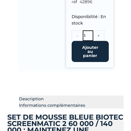
réf 42896
quantité
Disponibilité :
En
de
stock
Set
de
-
+
mousse
bleue
Ajouter
Biotec
au
panier
ScreenMatic
2
60
000
/
140
000
Description
Informations complémentaires
SET DE MOUSSE BLEUE BIOTEC
SCREENMATIC 2 60 000 / 140
000 : MAINTENEZ UNE