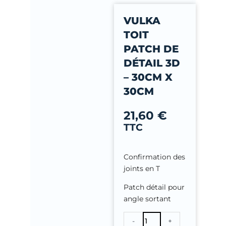
-
VULKA
f
TOIT
PATCH DE
DÉTAIL 3D
– 30CM X
30CM
21,60
€
TTC
Confirmation des
joints en T
Patch détail pour
angle sortant
quantité
-
+