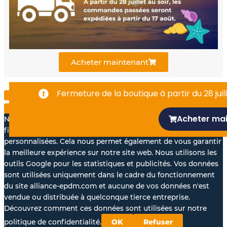
o
b
d
o
e
i
k
n
Acheter maintenant
-
Fermeture de la boutique à partir du 28 juill
f
Acheter ma
Nous aimerions avec votre accord, utiliser vos données à des
fins statistiques et pour vous proposer des annonces
personnalisées. Cela nous permet également de vous garantir
la meilleure expérience sur notre site web. Nous utilisons les
outils Google pour les statistiques et publicités. Vos données
sont utilisées uniquement dans le cadre du fonctionnement
du site alliance-epdm.com et aucune de vos données n'est
vendue ou distribuée à quelconque tierce entreprise.
Découvrez comment ces données sont utilisées sur notre
politique de confidentialité.
OK
Refuser