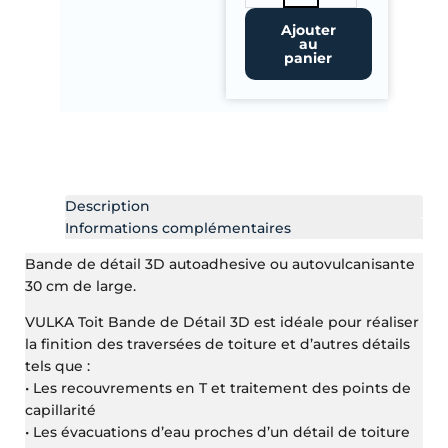
de
Vulka
Ajouter
au
Toit
panier
Patch
de
détail
3D
-
30cm
x
Description
30cm
Informations complémentaires
Bande de détail 3D autoadhesive ou autovulcanisante
30 cm de large.
VULKA Toit Bande de Détail 3D est idéale pour réaliser
la finition des traversées de toiture et d’autres détails
tels que :
• Les recouvrements en T et traitement des points de
capillarité
• Les évacuations d’eau proches d’un détail de toiture