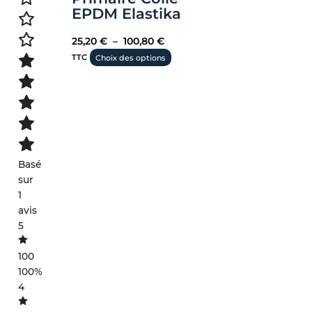
EPDM Elastika
25,20
€
–
100,80
€
TTC
Choix des options
Basé
sur
1
avis
5
100
100%
4