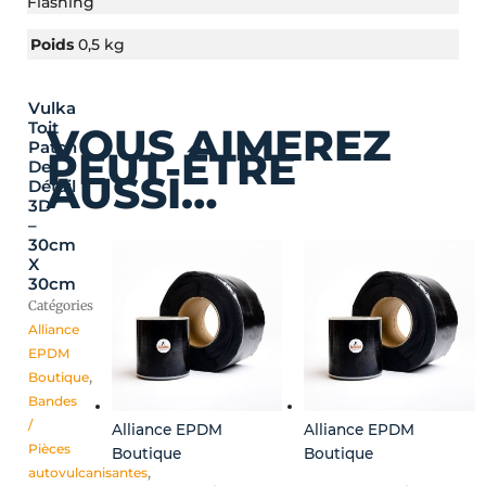
Flashing
Poids
0,5 kg
Vulka
Plage
Ce
Toit
VOUS AIMEREZ
de
produit
Patch
PEUT-ÊTRE
prix :
a
De
AUSSI…
25,20 €
plusieurs
Détail
3D
à
variations.
–
100,80 €
Les
30cm
options
X
peuvent
30cm
être
Catégories
choisies
Alliance
sur
EPDM
la
Boutique
,
page
Bandes
du
/
Alliance EPDM
Alliance EPDM
produit
Pièces
Boutique
Boutique
autovulcanisantes
,