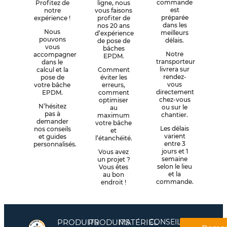
commande
Profitez de
ligne, nous
est
notre
vous faisons
préparée
expérience !
profiter de
dans les
nos 20 ans
Nous
meilleurs
d’expérience
pouvons
délais.
de pose de
vous
bâches
Notre
accompagner
EPDM.
transporteur
dans le
livrera sur
calcul et la
Comment
rendez-
pose de
éviter les
vous
votre bâche
erreurs,
directement
EPDM.
comment
chez-vous
optimiser
N’hésitez
ou sur le
au
pas à
chantier.
maximum
demander
votre bâche
Les délais
nos conseils
et
varient
et guides
l’étanchéité.
entre 3
personnalisés.
jours et 1
Vous avez
semaine
un projet ?
selon le lieu
Vous êtes
et la
au bon
commande.
endroit !
PRODUITS
PRODUITS
MATÉRIEL
CONSEILS