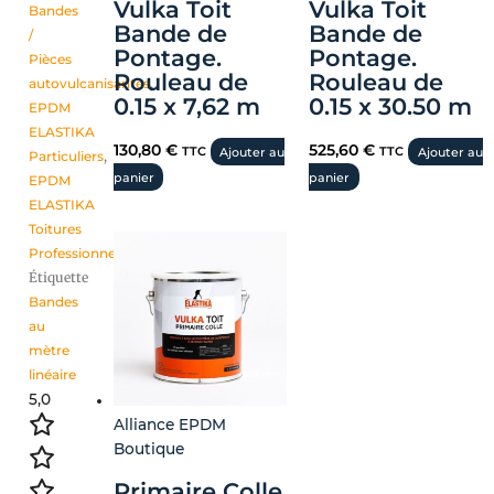
Vulka Toit
Vulka Toit
Bandes
Bande de
Bande de
/
Pontage.
Pontage.
Pièces
Rouleau de
Rouleau de
autovulcanisantes
,
0.15 x 7,62 m
0.15 x 30.50 m
EPDM
ELASTIKA
130,80
€
525,60
€
TTC
Ajouter au
TTC
Ajouter au
Particuliers
,
panier
panier
EPDM
ELASTIKA
Toitures
Professionnels
Étiquette
Bandes
au
mètre
linéaire
5,0
Alliance EPDM
Boutique
Primaire Colle