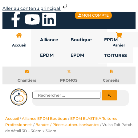
Aller
Aller au contenu principal
au
F
Y
L
MON COMPTE
contenu
a
o
i
Alliance
Boutique
EPDM
c
u
n
Accueil
Panier
EPDM
EPDM
TOITURES
e
t
k
b
u
e
Chantiers
PROMOS
Conseils
o
b
d
Rechercher
o
e
i
Accueil
/
Alliance EPDM Boutique
/
EPDM ELASTIKA Toitures
k
n
Professionnels
/
Bandes / Pièces autovulcanisantes
/ Vulka Toit Patch
de détail 3D – 30cm x 30cm