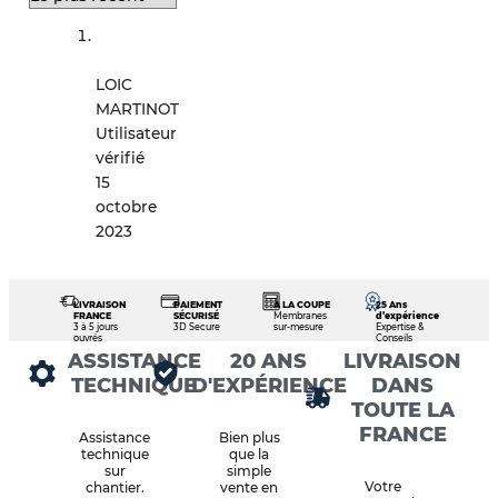
LOIC
MARTINOT
Utilisateur
vérifié
15
octobre
2023
LIVRAISON
PAIEMENT
À LA COUPE
25 Ans
FRANCE
SÉCURISÉ
Membranes
d’expérience
3 à 5 jours
3D Secure
sur-mesure
Expertise &
ouvrés
Conseils
ASSISTANCE
20 ANS
LIVRAISON
TECHNIQUE
D'EXPÉRIENCE
DANS
TOUTE LA
FRANCE
Assistance
Bien plus
technique
que la
sur
simple
Votre
chantier.
vente en