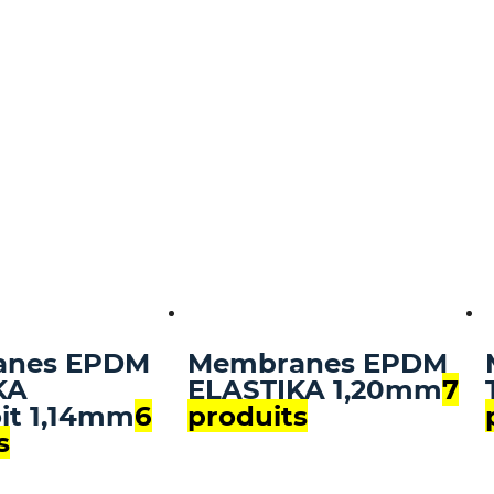
anes EPDM
Membranes EPDM
KA
ELASTIKA 1,20mm
7
it 1,14mm
6
produits
s