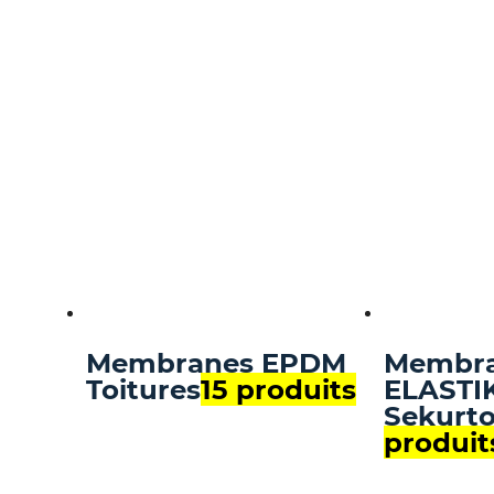
Membranes EPDM
Membr
Toitures
15 produits
ELASTI
Sekurto
produit