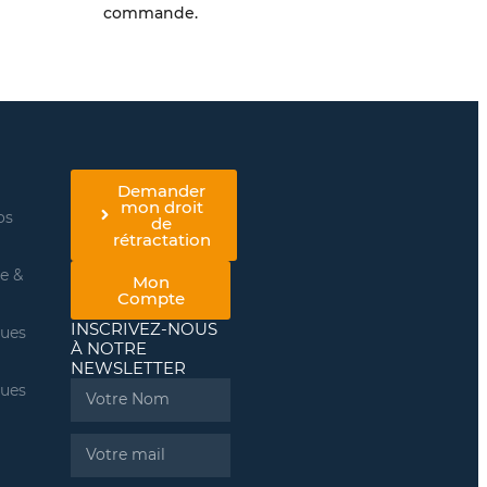
commande.
Demander
mon droit
os
de
rétractation
re &
Mon
Compte
INSCRIVEZ-NOUS
ques
À NOTRE
NEWSLETTER
ques
Name
Email