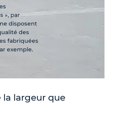
es
s », par
ne disposent
qualité des
s fabriquées
ar exemple.
 la largeur que