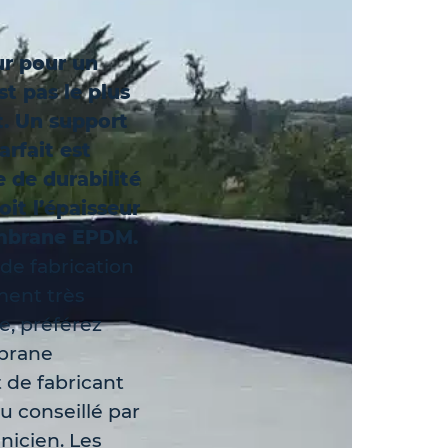
ur pour un
t pas le plus
. Un support
arfait est
de durabilité
oit l’épaisseur
mbrane EPDM.
 de fabrication
ment très
e, préférez
brane
 de fabricant
u conseillé par
nicien. Les