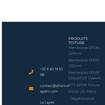
PRODUITS
TOITURE
Membranes EPDM
1,20mm
Membranes EPDM
1,52mm
+33 9 60 19 53
Membranes EPDM
88
SEKURTOIT 1,14mm
KITS EPDM Toiture
contact@alliance-
epdm.com
POUR LES PROS
Végétalisation
La Layée