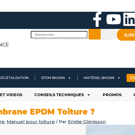
F
Y
a
o
i
Rechercher
0,0
c
u
NCE
e
t
b
u
P
VÉGÉTALISATION
EPDM BASSIN
MATÉRIEL BASSIN
o
b
ET VIDEOS
CONSEILS TECHNIQUES
PROMOS
o
e
i
mbrane EPDM Toiture ?
k
re
,
Manuel pour toiture
/ Par
Emilie Glénisson