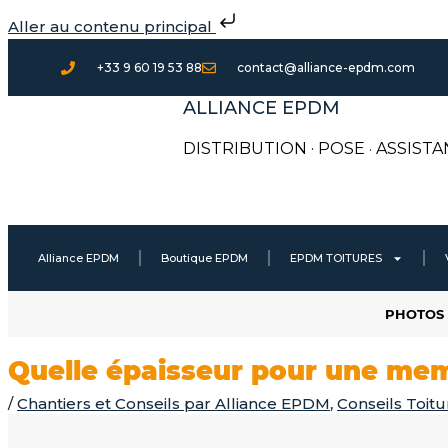
Aller
Aller au contenu principal
au
contenu
+33 9 60 19 53 88
contact@alliance-epdm.com
ALLIANCE EPDM
DISTRIBUTION · POSE
·
ASSISTA
Alliance EPDM
Boutique EPDM
EPDM TOITURES
PHOTOS 
Quelle épaisseur pour une me
/
Chantiers et Conseils par Alliance EPDM
,
Conseils Toitu