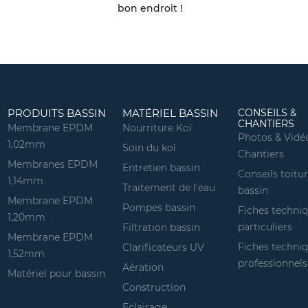
bon endroit !
PRODUITS BASSIN
MATÉRIEL BASSIN
CONSEILS &
CHANTIERS
Membrane EPDM
Nourriture Koï
Photos & Vidé
1,02mm
Soin du koï
Chantiers
Membranes EPDM
Entretien bassin
Conseils toitu
1,14mm
Traitement de l'eau
bassin
Membrane EPDM
Pompes bassin
Fiches techni
1,20mm
particuliers
Filtration bassin
Membrane EPDM
Fiches techni
Clarificateurs UV
1,52mm
professionnels
Aération
Matériel pour bassin
Construction
Eclairage