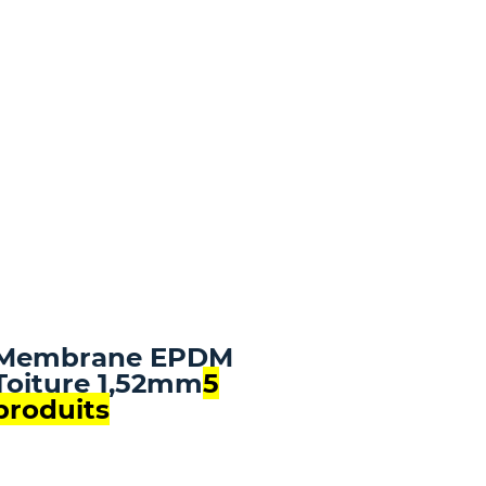
Membrane EPDM
Toiture 1,52mm
5
produits