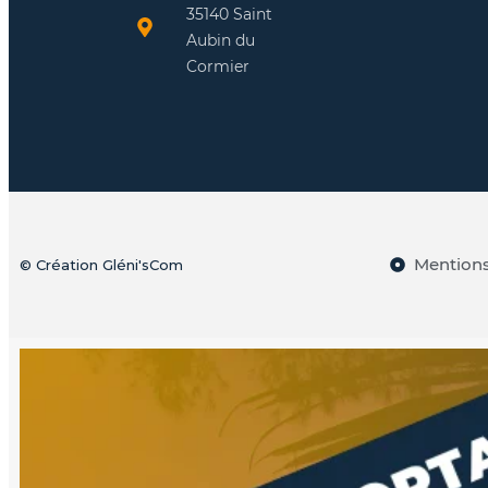
35140 Saint
Aubin du
Cormier
Mentions
© Création Gléni'sCom