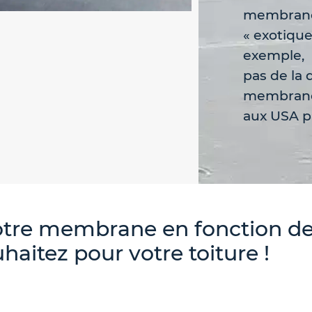
membran
« exotique
exemple, 
pas de la 
membrane
aux USA p
votre membrane en fonction de
haitez pour votre toiture !