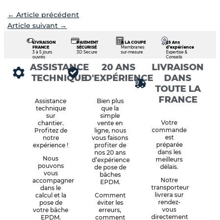
←
Article précédent
Article suivant
→
LIVRAISON
PAIEMENT
À LA COUPE
25 Ans
FRANCE
SÉCURISÉ
Membranes
d’expérience
3 à 5 jours
3D Secure
sur-mesure
Expertise &
ouvrés
Conseils
ASSISTANCE
20 ANS
LIVRAISON
TECHNIQUE
D'EXPÉRIENCE
DANS
TOUTE LA
FRANCE
Assistance
Bien plus
technique
que la
sur
simple
Votre
chantier.
vente en
commande
Profitez de
ligne, nous
est
notre
vous faisons
préparée
expérience !
profiter de
dans les
nos 20 ans
Nous
meilleurs
d’expérience
pouvons
délais.
de pose de
vous
bâches
Notre
accompagner
EPDM.
transporteur
dans le
livrera sur
calcul et la
Comment
rendez-
pose de
éviter les
vous
votre bâche
erreurs,
directement
EPDM.
comment