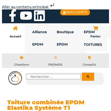
Aller
Aller au contenu principal
au
F
Y
L
MON COMPTE
contenu
a
o
i
Alliance
Boutique
EPDM
c
u
n
Accueil
Panier
EPDM
EPDM
TOITURES
e
t
k
b
u
e
Chantiers
PROMOS
Conseils
o
b
d
Rechercher
o
e
i
k
n
Toiture combinée EPDM
Elastika Système T1