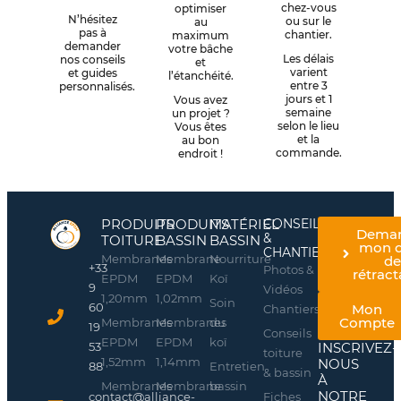
chez-vous
optimiser
N’hésitez
ou sur le
au
pas à
chantier.
maximum
demander
votre bâche
Les délais
nos conseils
et
varient
et guides
l’étanchéité.
entre 3
personnalisés.
jours et 1
Vous avez
semaine
un projet ?
selon le lieu
Vous êtes
et la
au bon
commande.
endroit !
PRODUITS
PRODUITS
MATÉRIEL
CONSEILS
Dema
&
TOITURE
BASSIN
BASSIN
mon d
CHANTIERS
Membranes
Membrane
Nourriture
d
+33
Photos &
rétract
EPDM
EPDM
Koï
9
Vidéos
1,20mm
1,02mm
Soin
60
Mon
Chantiers
Compte
Membranes
Membranes
du
19
Conseils
EPDM
EPDM
koï
INSCRIVEZ-
53
toiture
1,52mm
1,14mm
NOUS
Entretien
88
& bassin
À
Membranes
Membrane
bassin
NOTRE
Fiches
contact@alliance-