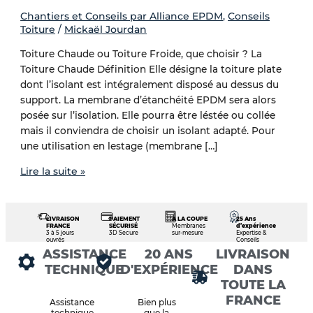
Chantiers et Conseils par Alliance EPDM
,
Conseils
Toiture
/
Mickaël Jourdan
Toiture Chaude ou Toiture Froide, que choisir ? La
Toiture Chaude Définition Elle désigne la toiture plate
dont l’isolant est intégralement disposé au dessus du
support. La membrane d’étanchéité EPDM sera alors
posée sur l’isolation. Elle pourra être léstée ou collée
mais il conviendra de choisir un isolant adapté. Pour
une utilisation en lestage (membrane […]
Lire la suite »
LIVRAISON
PAIEMENT
À LA COUPE
25 Ans
FRANCE
SÉCURISÉ
Membranes
d’expérience
3 à 5 jours
3D Secure
sur-mesure
Expertise &
ouvrés
Conseils
ASSISTANCE
20 ANS
LIVRAISON
TECHNIQUE
D'EXPÉRIENCE
DANS
TOUTE LA
FRANCE
Assistance
Bien plus
technique
que la