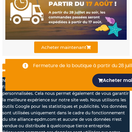
b
u
e
o
b
d
o
e
i
k
n
Acheter maintenant
-
Fermeture de la boutique à partir du 28 juill
f
Acheter ma
Nous aimerions avec votre accord, utiliser vos données à des
fins statistiques et pour vous proposer des annonces
personnalisées. Cela nous permet également de vous garantir
la meilleure expérience sur notre site web. Nous utilisons les
outils Google pour les statistiques et publicités. Vos données
sont utilisées uniquement dans le cadre du fonctionnement
du site alliance-epdm.com et aucune de vos données n'est
vendue ou distribuée à quelconque tierce entreprise.