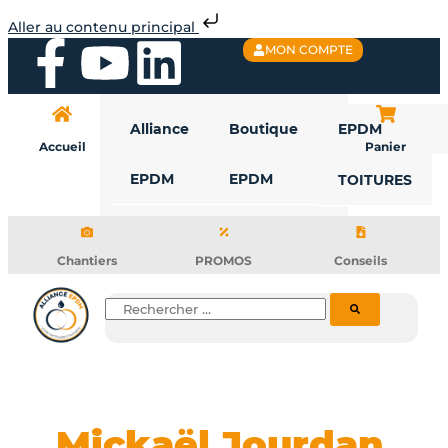
Aller
Toiture
Aller au contenu principal
au
Chaude
F
Y
L
MON COMPTE
contenu
ou
Toiture
a
o
i
Froide,
que
Alliance
Boutique
EPDM
c
u
n
choisir
Accueil
Panier
?
EPDM
EPDM
TOITURES
e
t
k
b
u
e
Chantiers
PROMOS
Conseils
o
b
d
Rechercher
o
e
i
k
n
Mickaël Jourdan