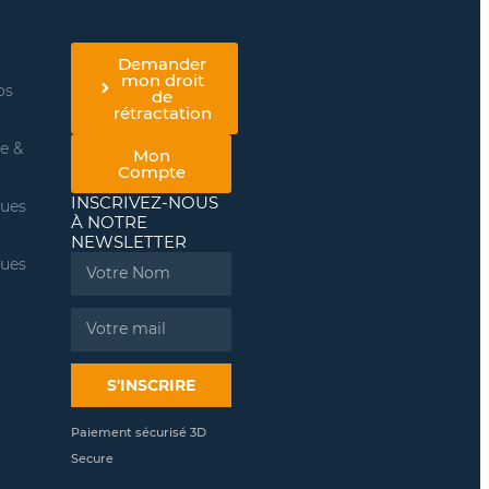
Demander
mon droit
os
de
rétractation
re &
Mon
Compte
INSCRIVEZ-NOUS
ques
À NOTRE
NEWSLETTER
ques
Name
Email
S'INSCRIRE
Paiement sécurisé 3D
Secure