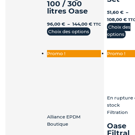
produit
produit
pro
100 / 300
litres Oase
51,60
€
–
108,00
€
TT
96,00
€
–
144,00
€
TTC
Choix des
Choix des options
options
Promo !
Promo !
En rupture
stock
Filtration
Alliance EPDM
Boutique
Oase
Filtral