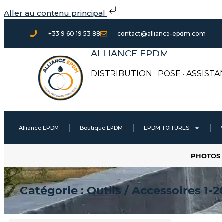
Aller
Aller au contenu principal
au
contenu
+33 9 60 19 53 88
contact@alliance-epdm.com
ALLIANCE EPDM
DISTRIBUTION · POSE
·
ASSISTA
Alliance EPDM
Boutique EPDM
EPDM TOITURES
PHOTOS 
Catégorie : Outils / Accessoires 1