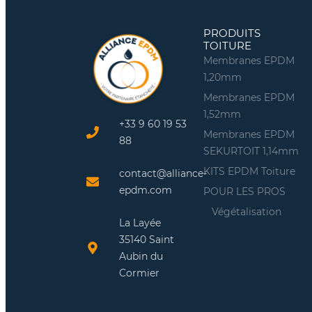
PRODUITS
TOITURE
Membranes EPDM
1,20mm
Membranes EPDM
1,52mm
+33 9 60 19 53
Membranes EPDM
88
SEKURTOIT 1,14mm
KITS EPDM Toiture
contact@alliance-
epdm.com
POUR LES PROS
Végétalisation
La Layée
35140 Saint
Aubin du
Cormier