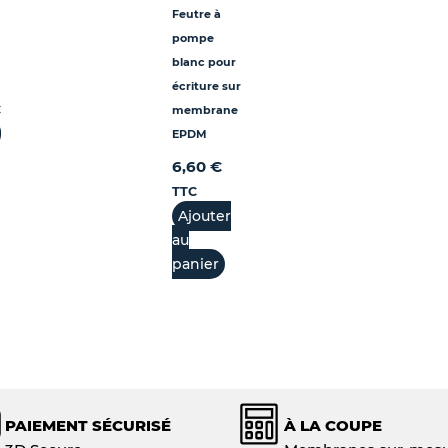
Feutre à
pompe
blanc pour
écriture sur
C
membrane
EPDM
6,60
€
TTC
Ajouter
au
panier
PAIEMENT SÉCURISÉ
À LA COUPE