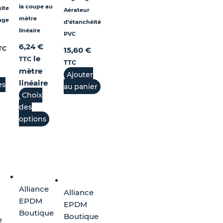
la coupe au
ite
Aérateur
mètre
age
d’étanchéité
linéaire
PVC
6,24
€
TC
15,60
€
le
TTC
TTC
mètre
Ajouter
linéaire
es
au panier
Choix
des
options
Alliance
Alliance
EPDM
EPDM
Boutique
Boutique
e