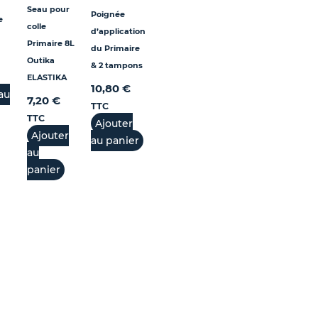
Seau pour
Poignée
e
colle
d’application
Primaire 8L
du Primaire
Outika
& 2 tampons
ELASTIKA
10,80
€
au
7,20
€
TTC
TTC
Ajouter
Ajouter
au panier
au
panier