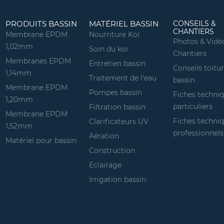
PRODUITS BASSIN
MATÉRIEL BASSIN
CONSEILS &
CHANTIERS
Membrane EPDM
Nourriture Koï
Photos & Vidé
1,02mm
Soin du koï
Chantiers
Membranes EPDM
Entretien bassin
Conseils toitu
1,14mm
Traitement de l'eau
bassin
Membrane EPDM
Pompes bassin
Fiches techni
1,20mm
particuliers
Filtration bassin
Membrane EPDM
Fiches techni
Clarificateurs UV
1,52mm
professionnels
Aération
Matériel pour bassin
Construction
Eclairage
Irrigation bassin