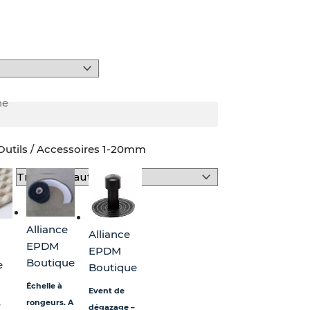
he
Outils / Accessoires 1-20mm
Alliance
Alliance
EPDM
EPDM
Boutique
e
Boutique
Échelle à
Event de
rongeurs. A
–
dégazage –