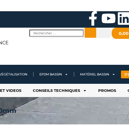
F
Y
a
o
i
Rechercher
0,0
c
u
NCE
e
t
b
u
P
VÉGÉTALISATION
EPDM BASSIN
MATÉRIEL BASSIN
o
b
ET VIDEOS
CONSEILS TECHNIQUES
PROMOS
o
e
i
-20mm
k