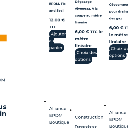
choisies
Dégazage
EPDM. Fix
Géocompos
sur
Alveogaz. A la
and Seal
pour drain
la
coupe au mètre
des gaz
12,00
€
page
linéaire
6,00
€
TTC
T
du
6,00
€
le
TTC
ge
Ajouter
le mètre
produit
mètre
duit
x
au
linéaire
linéaire
uel
 :
panier
Choix d
Choix des
ieurs
:
60 €
options
options
ations.
,00 €.
,00 €
ions
PDM
vent
sies
us
Alliance
in
Alliance
EPDM
e
Construction
EPDM
Boutique
Boutiqu
Traversée de