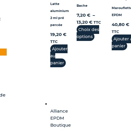
duit
Latte
Bache
Marouflett
aluminium
7,20
€
–
EPDM
2 ml pré
C
13,20
€
TTC
40,80
€
percée
Choix des
TTC
19,20
€
options
Ajouter 
TTC
panier
Ajouter
au
panier
 de
Alliance
EPDM
Boutique