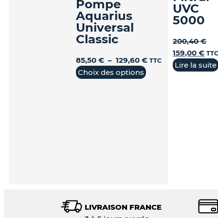
Pompe
UVC
Aquarius
5000
Universal
Classic
200,40
€
159,00
€
TT
85,50
€
–
129,60
€
TTC
Lire la suite
Choix des options
LIVRAISON FRANCE