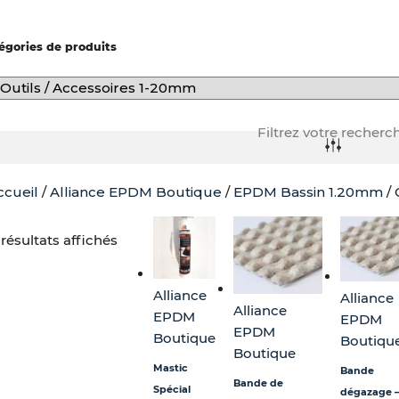
-
f
égories de produits
Filtrez votre recherc
ccueil
/
Alliance EPDM Boutique
/
EPDM Bassin 1.20mm
/ 
Plage
Ce
de
produit
 résultats affichés
prix :
a
7,20 €
plusieurs
Alliance
Alliance
à
variations.
Alliance
EPDM
EPDM
13,20 €
Les
EPDM
Boutique
Boutiqu
options
Boutique
peuvent
Mastic
Bande
être
Bande de
Spécial
dégazage 