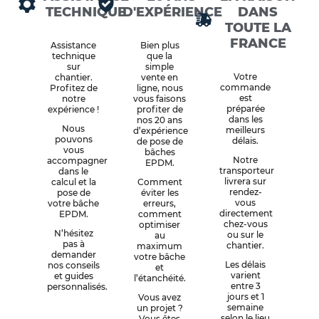
TECHNIQUE
D'EXPÉRIENCE
DANS
TOUTE LA
FRANCE
Assistance
Bien plus
technique
que la
sur
simple
Votre
chantier.
vente en
commande
Profitez de
ligne, nous
est
notre
vous faisons
préparée
expérience !
profiter de
dans les
nos 20 ans
Nous
meilleurs
d’expérience
pouvons
délais.
de pose de
vous
bâches
Notre
accompagner
EPDM.
transporteur
dans le
livrera sur
calcul et la
Comment
rendez-
pose de
éviter les
vous
votre bâche
erreurs,
directement
EPDM.
comment
chez-vous
optimiser
N’hésitez
ou sur le
au
pas à
chantier.
maximum
demander
votre bâche
Les délais
nos conseils
et
varient
et guides
l’étanchéité.
entre 3
personnalisés.
jours et 1
Vous avez
semaine
un projet ?
selon le lieu
Vous êtes