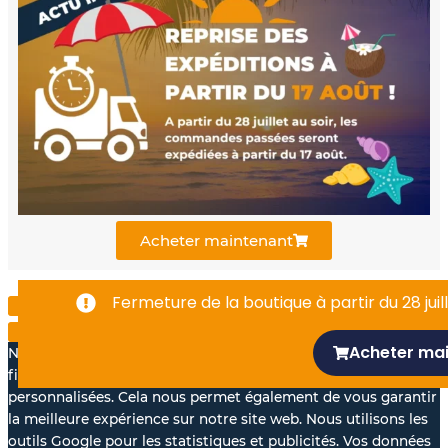
e
t
k
b
u
e
o
b
d
o
e
i
k
n
Acheter maintenant
-
Fermeture de la boutique à partir du 28 juill
f
Acheter ma
Nous aimerions avec votre accord, utiliser vos données à des
fins statistiques et pour vous proposer des annonces
personnalisées. Cela nous permet également de vous garantir
la meilleure expérience sur notre site web. Nous utilisons les
outils Google pour les statistiques et publicités. Vos données