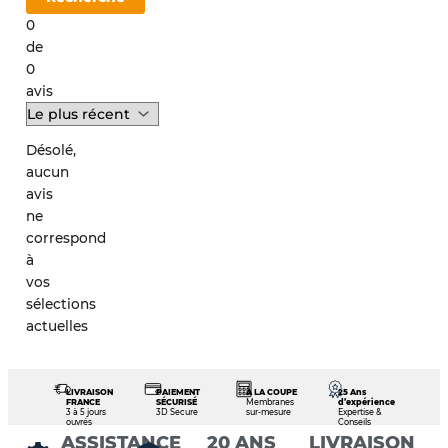
0
de
0
avis
Désolé,
aucun
avis
ne
correspond
à
vos
sélections
actuelles
LIVRAISON
PAIEMENT
À LA COUPE
25 Ans
FRANCE
SÉCURISÉ
Membranes
d’expérience
3 à 5 jours
3D Secure
sur-mesure
Expertise &
ouvrés
Conseils
ASSISTANCE
20 ANS
LIVRAISON