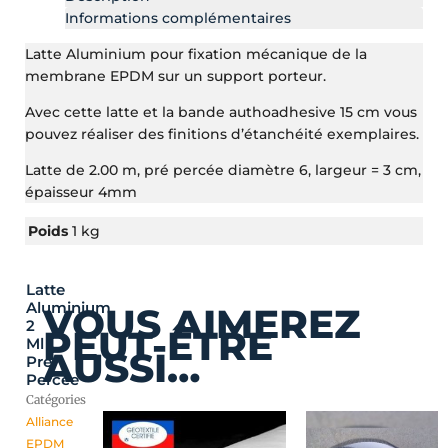
Informations complémentaires
Latte Aluminium pour fixation mécanique de la
membrane EPDM sur un support porteur.
Avec cette latte et la bande authoadhesive 15 cm vous
pouvez réaliser des finitions d’étanchéité exemplaires.
Latte de 2.00 m, pré percée diamètre 6, largeur = 3 cm,
épaisseur 4mm
Poids
1 kg
Latte
Aluminium
VOUS AIMEREZ
2
PEUT-ÊTRE
Ml
AUSSI…
Pré
Percée
Catégories
Alliance
EPDM