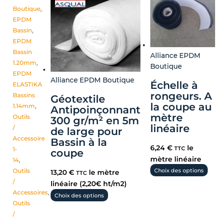
Boutique
,
EPDM
Bassin
,
EPDM
Bassin
Alliance EPDM
1.20mm
,
Boutique
EPDM
Alliance EPDM Boutique
Échelle à
ELASTIKA
rongeurs. A
Bassins
Géotextile
la coupe au
1.14mm
,
Antipoinçonnant
mètre
Outils
300 gr/m² en 5m
linéaire
/
de large pour
Accessoire
Bassin à la
6,24
€
le
TTC
1-
coupe
mètre linéaire
14
,
Outils
Choix des options
13,20
€
le mètre
TTC
/
linéaire (2,20€ ht/m2)
Accessoires
,
Choix des options
Outils
/