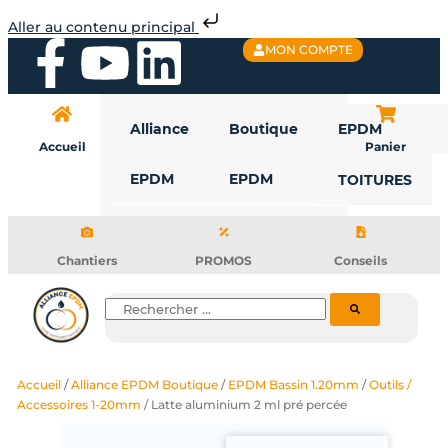
Aller
Aller au contenu principal
au
F
Y
L
MON COMPTE
contenu
a
o
i
Alliance
Boutique
EPDM
c
u
n
Accueil
Panier
EPDM
EPDM
TOITURES
e
t
k
b
u
e
Chantiers
PROMOS
Conseils
o
b
d
Rechercher
o
e
i
Accueil
/
Alliance EPDM Boutique
/
EPDM Bassin 1.20mm
/
Outils /
k
n
Accessoires 1-20mm
/ Latte aluminium 2 ml pré percée