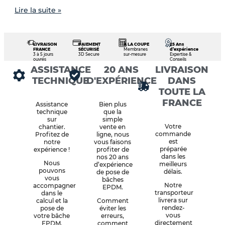
Lire la suite »
LIVRAISON
PAIEMENT
À LA COUPE
25 Ans
FRANCE
SÉCURISÉ
Membranes
d’expérience
3 à 5 jours
3D Secure
sur-mesure
Expertise &
ouvrés
Conseils
ASSISTANCE
20 ANS
LIVRAISON
TECHNIQUE
D'EXPÉRIENCE
DANS
TOUTE LA
FRANCE
Assistance
Bien plus
technique
que la
sur
simple
Votre
chantier.
vente en
commande
Profitez de
ligne, nous
est
notre
vous faisons
préparée
expérience !
profiter de
dans les
nos 20 ans
Nous
meilleurs
d’expérience
pouvons
délais.
de pose de
vous
bâches
Notre
accompagner
EPDM.
transporteur
dans le
livrera sur
calcul et la
Comment
rendez-
pose de
éviter les
vous
votre bâche
erreurs,
directement
EPDM.
comment