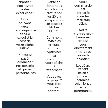
Votre
chantier.
vente en
commande
Profitez de
ligne, nous
est
notre
vous faisons
préparée
expérience !
profiter de
dans les
nos 20 ans
Nous
meilleurs
d’expérience
pouvons
délais.
de pose de
vous
bâches
Notre
accompagner
EPDM.
transporteur
dans le
livrera sur
calcul et la
Comment
rendez-
pose de
éviter les
vous
votre bâche
erreurs,
directement
EPDM.
comment
chez-vous
optimiser
N’hésitez
ou sur le
au
pas à
chantier.
maximum
demander
votre bâche
Les délais
nos conseils
et
varient
et guides
l’étanchéité.
entre 3
personnalisés.
jours et 1
Vous avez
semaine
un projet ?
selon le lieu
Vous êtes
et la
au bon
commande.
endroit !