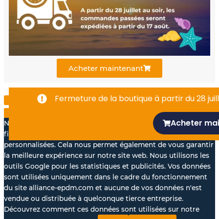
o
b
d
o
e
i
k
n
Acheter maintenant
-
Fermeture de la boutique à partir du 28 juill
f
Acheter ma
Nous aimerions avec votre accord, utiliser vos données à des
fins statistiques et pour vous proposer des annonces
personnalisées. Cela nous permet également de vous garantir
la meilleure expérience sur notre site web. Nous utilisons les
outils Google pour les statistiques et publicités. Vos données
sont utilisées uniquement dans le cadre du fonctionnement
du site alliance-epdm.com et aucune de vos données n'est
vendue ou distribuée à quelconque tierce entreprise.
Découvrez comment ces données sont utilisées sur notre