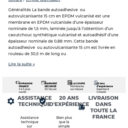
Généralités La bande autoadhesive ou
autovulcanisante 15 cm en EPDM vulcanisé est une
membrane en EPDM vulcanisée d’une épaisseur
nominale de 1,5 mm, laminée jusqu’à l’obtention d’un
caoutchouc synthétique vulcanisé et autoadhésif d’une
épaisseur nominale de 0,88 mm. Cette bande
autoadhesive ou autovulcanisante 15 cm est livrée en
rouleau de 30,5 m de long ou
Lire la suite »
LIVRAISON
PAIEMENT
À LA COUPE
25 Ans
FRANCE
SÉCURISÉ
Membranes
d’expérience
3 à 5 jours
3D Secure
sur-mesure
Expertise &
ouvrés
Conseils
ASSISTANCE
20 ANS
LIVRAISON
TECHNIQUE
D'EXPÉRIENCE
DANS
TOUTE LA
FRANCE
Assistance
Bien plus
technique
que la
sur
simple