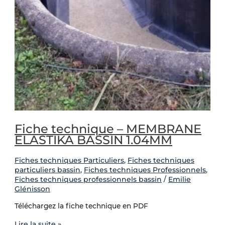
Fiche technique – MEMBRANE
ELASTIKA BASSIN 1.04MM
Fiches techniques Particuliers
,
Fiches techniques
particuliers bassin
,
Fiches techniques Professionnels
,
Fiches techniques professionnels bassin
/
Emilie
Glénisson
Téléchargez la fiche technique en PDF
Lire la suite »