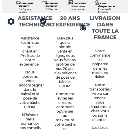
LIVRAISON
PAIEMENT
À LA COUPE
25 Ans
FRANCE
SÉCURISÉ
Membranes
d’expérience
3 à 5 jours
3D Secure
sur-mesure
Expertise &
ouvrés
Conseils
ASSISTANCE
20 ANS
LIVRAISON
TECHNIQUE
D'EXPÉRIENCE
DANS
TOUTE LA
FRANCE
Assistance
Bien plus
technique
que la
sur
simple
Votre
chantier.
vente en
commande
Profitez de
ligne, nous
est
notre
vous faisons
préparée
expérience !
profiter de
dans les
nos 20 ans
Nous
meilleurs
d’expérience
pouvons
délais.
de pose de
vous
bâches
Notre
accompagner
EPDM.
transporteur
dans le
livrera sur
calcul et la
Comment
rendez-
pose de
éviter les
vous
votre bâche
erreurs,
directement
EPDM.
comment
chez-vous
optimiser
N’hésitez
ou sur le
au
pas à
chantier.
maximum
demander
votre bâche
Les délais
nos conseils
et