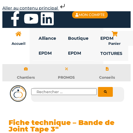
Aller
Aller au contenu principal
au
F
Y
L
MON COMPTE
contenu
a
o
i
Alliance
Boutique
EPDM
c
u
n
Accueil
Panier
EPDM
EPDM
TOITURES
e
t
k
b
u
e
Chantiers
PROMOS
Conseils
o
b
d
Rechercher
o
e
i
k
n
Fiche technique – Bande de
Joint Tape 3″