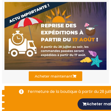
a
o
i
c
u
n
e
t
k
b
u
e
o
b
d
o
e
i
k
n
Acheter maintenant
-
Fermeture de la boutique à partir du 28 juill
f
Acheter ma