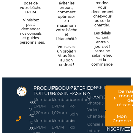
rendez-
pose de
éviter les
vous
votre bâche
erreurs,
directement
EPDM.
comment
chez-vous
optimiser
N’hésitez
ou sur le
au
pas à
chantier.
maximum
demander
votre bâche
Les délais
nos conseils
et
varient
et guides
l’étanchéité.
entre 3
personnalisés.
jours et 1
Vous avez
semaine
un projet ?
selon le lieu
Vous êtes
et la
au bon
commande.
endroit !
PRODUITS
PRODUITS
MATÉRIEL
CONSEILS
Dema
&
TOITURE
BASSIN
BASSIN
mon d
CHANTIERS
Membranes
Membrane
Nourriture
d
+33
Photos &
rétract
EPDM
EPDM
Koï
9
Vidéos
1,20mm
1,02mm
Soin
60
Mon
Chantiers
Compte
Membranes
Membranes
du
19
Conseils
EPDM
EPDM
koï
INSCRIVEZ-
53
toiture