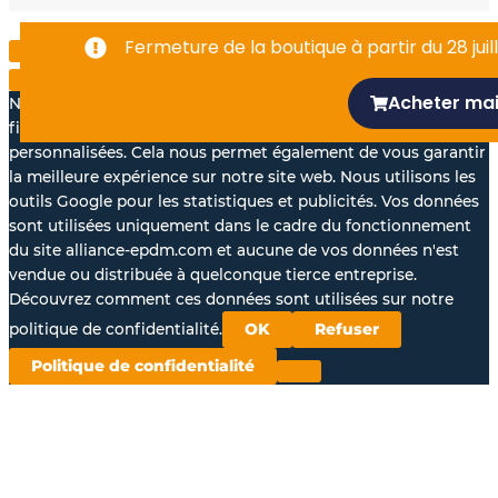
-
Fermeture de la boutique à partir du 28 juill
f
Acheter ma
Nous aimerions avec votre accord, utiliser vos données à des
fins statistiques et pour vous proposer des annonces
personnalisées. Cela nous permet également de vous garantir
la meilleure expérience sur notre site web. Nous utilisons les
outils Google pour les statistiques et publicités. Vos données
sont utilisées uniquement dans le cadre du fonctionnement
du site alliance-epdm.com et aucune de vos données n'est
vendue ou distribuée à quelconque tierce entreprise.
Découvrez comment ces données sont utilisées sur notre
politique de confidentialité.
OK
Refuser
Politique de confidentialité