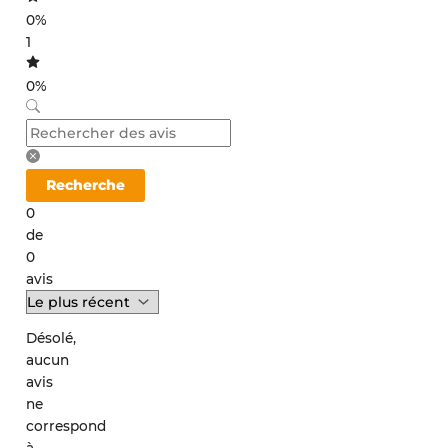
0%
1
0%
Recherche
0
de
0
avis
Désolé,
aucun
avis
ne
correspond