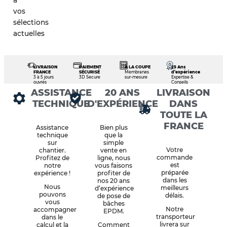
à
vos
sélections
actuelles
LIVRAISON
PAIEMENT
À LA COUPE
25 Ans
FRANCE
SÉCURISÉ
Membranes
d’expérience
3 à 5 jours
3D Secure
sur-mesure
Expertise &
ouvrés
Conseils
ASSISTANCE
20 ANS
LIVRAISON
TECHNIQUE
D'EXPÉRIENCE
DANS
TOUTE LA
FRANCE
Assistance
Bien plus
technique
que la
sur
simple
Votre
chantier.
vente en
commande
Profitez de
ligne, nous
est
notre
vous faisons
préparée
expérience !
profiter de
dans les
nos 20 ans
Nous
meilleurs
d’expérience
pouvons
délais.
de pose de
vous
bâches
Notre
accompagner
EPDM.
transporteur
dans le
livrera sur
calcul et la
Comment