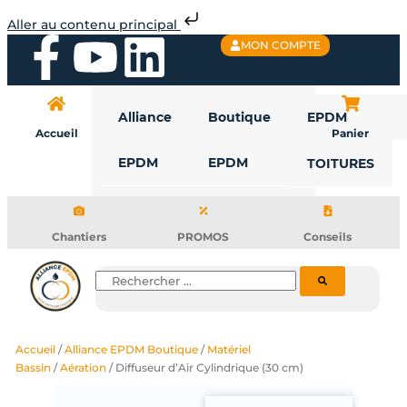
Aller
Aller au contenu principal
au
F
Y
L
MON COMPTE
contenu
a
o
i
Alliance
Boutique
EPDM
c
u
n
Accueil
Panier
EPDM
EPDM
TOITURES
e
t
k
b
u
e
Chantiers
PROMOS
Conseils
o
b
d
Rechercher
o
e
i
Accueil
/
Alliance EPDM Boutique
/
Matériel
k
n
Bassin
/
Aération
/ Diffuseur d’Air Cylindrique (30 cm)