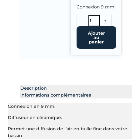
Connexion 9 mm
quantité
-
+
de
Diffuseur
Ajouter
au
d'Air
panier
Cylindrique
(30
cm)
Description
Informations complémentaires
Connexion en 9 mm.
Diffuseur en céramique.
Permet une diffusion de l’air en bulle fine dans votre
bassin