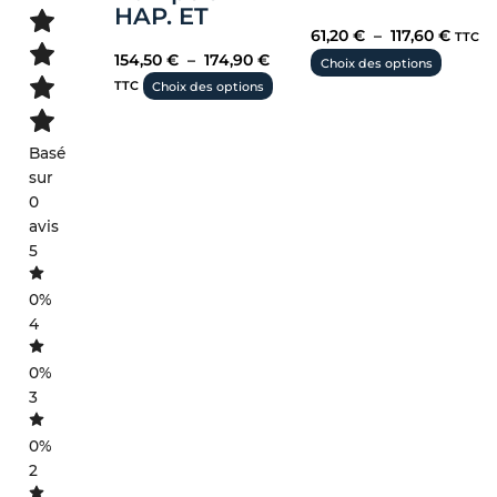
HAP. ET
61,20
€
–
117,60
€
TTC
154,50
€
–
174,90
€
Choix des options
TTC
Choix des options
Basé
sur
0
avis
5
0%
4
0%
3
0%
2