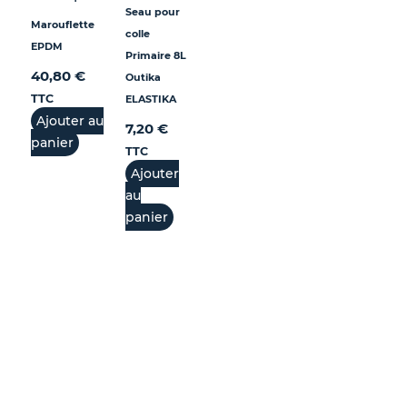
Seau pour
Marouflette
colle
EPDM
Primaire 8L
40,80
€
Outika
TTC
ELASTIKA
Ajouter au
7,20
€
panier
TTC
Ajouter
au
panier