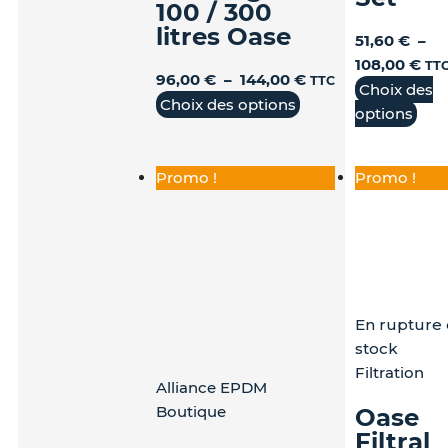
produit
produit
pro
100 / 300
litres Oase
51,60
€
–
108,00
€
TT
96,00
€
–
144,00
€
TTC
Choix des
Choix des options
options
Promo !
Promo !
En rupture
stock
Filtration
Alliance EPDM
Boutique
Oase
Filtral