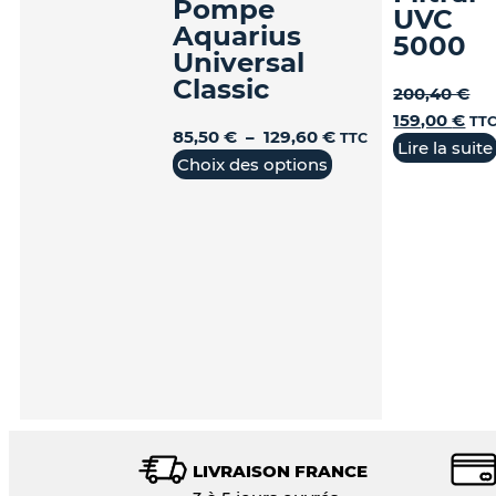
Pompe
UVC
Aquarius
5000
Universal
Classic
200,40
€
159,00
€
TT
85,50
€
–
129,60
€
TTC
Lire la suite
Choix des options
LIVRAISON FRANCE