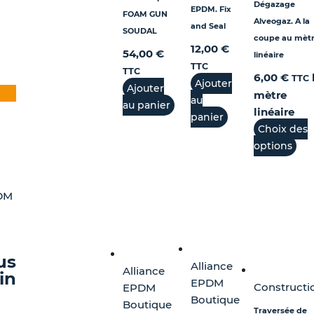
cho
Dégazage
EPDM. Fix
FOAM GUN
sur
Alveogaz. A la
and Seal
SOUDAL
la
coupe au mèt
12,00
€
54,00
€
pa
linéaire
TTC
du
TTC
6,00
€
TTC
ge
Ajouter
pro
Ajouter
mètre
duit
x
au
au panier
linéaire
uel
 :
panier
Choix des
ieurs
:
60 €
options
ations.
,00 €.
,00 €
ions
PDM
vent
sies
us
Alliance
Alliance
in
EPDM
e
Constructi
EPDM
Boutique
Boutique
Traversée de