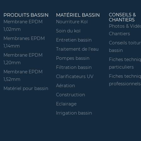
PRODUITS BASSIN
MATÉRIEL BASSIN
CONSEILS &
CHANTIERS
Membrane EPDM
Nourriture Koï
Photos & Vidé
1,02mm
Soin du koï
Chantiers
Membranes EPDM
Entretien bassin
Conseils toitu
1,14mm
Traitement de l'eau
bassin
Membrane EPDM
Pompes bassin
Fiches techni
1,20mm
particuliers
Filtration bassin
Membrane EPDM
Fiches techni
Clarificateurs UV
1,52mm
professionnels
Aération
Matériel pour bassin
Construction
Eclairage
Irrigation bassin