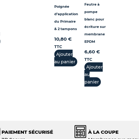
Feutre à
Poignée
pompe
d’application
blanc pour
du Primaire
écriture sur
& 2 tampons
C
membrane
10,80
€
EPDM
TTC
6,60
€
Ajouter
TTC
au panier
Ajouter
au
panier
PAIEMENT SÉCURISÉ
À LA COUPE