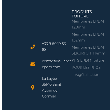
PRODUITS
TOITURE
Membranes EPDM
1,20mm
Membranes EPDM
1,52mm
+33 9 60 19 53
Membranes EPDM
88
SEKURTOIT 1,14mm
KITS EPDM Toiture
contact@alliance-
epdm.com
POUR LES PROS
Végétalisation
La Layée
35140 Saint
Aubin du
Cormier