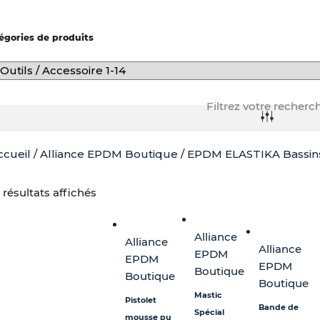
-
f
égories de produits
Filtrez votre recherc
ccueil
/
Alliance EPDM Boutique
/
EPDM ELASTIKA Bassin
Pla
Ce
de
pro
 résultats affichés
prix 
a
7,20
plu
Alliance
à
var
Alliance
Alliance
EPDM
13,2
Le
EPDM
EPDM
Boutique
opt
Boutique
Boutique
pe
Mastic
Pistolet
êtr
Bande de
Spécial
mousse pu