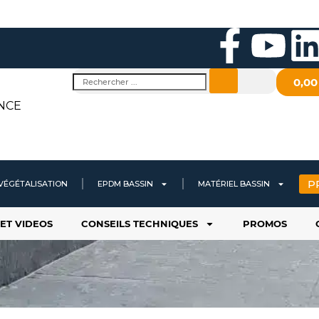
F
Y
a
o
i
Rechercher
0,0
c
u
NCE
e
t
b
u
P
VÉGÉTALISATION
EPDM BASSIN
MATÉRIEL BASSIN
o
b
ET VIDEOS
CONSEILS TECHNIQUES
PROMOS
o
e
i
k