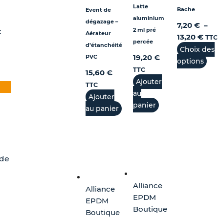
duit
Latte
Bache
Event de
aluminium
dégazage –
7,20
€
–
2 ml pré
C
Aérateur
13,20
€
TTC
percée
d’étanchéité
Choix des
19,20
€
PVC
options
TTC
15,60
€
Ajouter
TTC
au
Ajouter
panier
au panier
 de
Alliance
Alliance
EPDM
EPDM
Boutique
Boutique