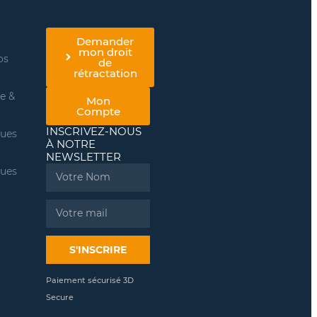
Demander
mon droit
os
de
rétractation
re &
Mon
Compte
INSCRIVEZ-NOUS
ques
À NOTRE
NEWSLETTER
ques
Name
Email
S'INSCRIRE
Paiement sécurisé 3D
Secure