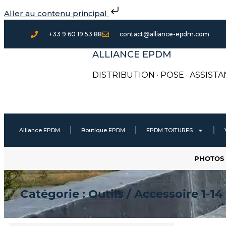
Aller
Aller au contenu principal
au
contenu
+33 9 60 19 53 88
contact@alliance-epdm.com
ALLIANCE EPDM
DISTRIBUTION · POSE
·
ASSISTA
Alliance EPDM
Boutique EPDM
EPDM TOITURES
PHOTOS 
Catégorie : Outils / Accessoire 1-14