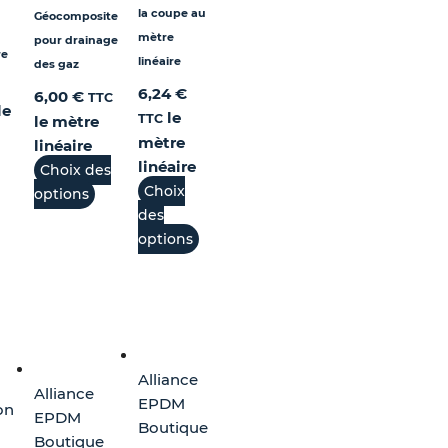
isies
la coupe au
Géocomposite
mètre
pour drainage
re
linéaire
des gaz
ge
6,24
€
6,00
€
TTC
le
le
TTC
le mètre
duit
mètre
linéaire
linéaire
Choix des
Choix
options
des
options
Alliance
Alliance
EPDM
on
EPDM
Boutique
Boutique