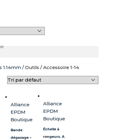
he
s 1.14mm
/ Outils / Accessoire 1-14
ge
duit
:
 €
sieurs
Alliance
Alliance
iations.
EPDM
EPDM
0 €
s
Boutique
Boutique
ions
uvent
Échelle à
Bande
e
rongeurs. A
dégazage –