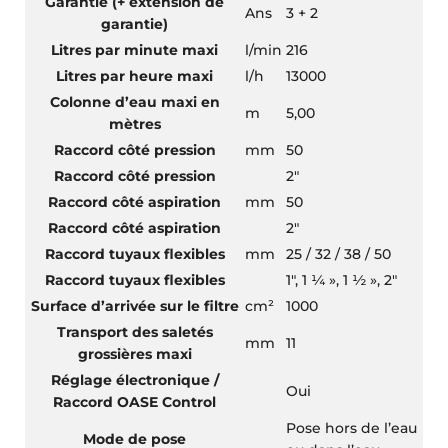
Garantie (+ extension de
Ans
3 + 2
garantie)
Litres par minute maxi
l/min
216
Litres par heure maxi
l/h
13000
Colonne d’eau maxi en
m
5,00
mètres
Raccord côté pression
mm
50
Raccord côté pression
2″
Raccord côté aspiration
mm
50
Raccord côté aspiration
2″
Raccord tuyaux flexibles
mm
25 / 32 / 38 / 50
Raccord tuyaux flexibles
1″, 1 ¼ », 1 ½ », 2″
Surface d’arrivée sur le filtre
cm²
1000
Transport des saletés
mm
11
grossières maxi
Réglage électronique /
Oui
Raccord OASE Control
Pose hors de l’eau
Mode de pose