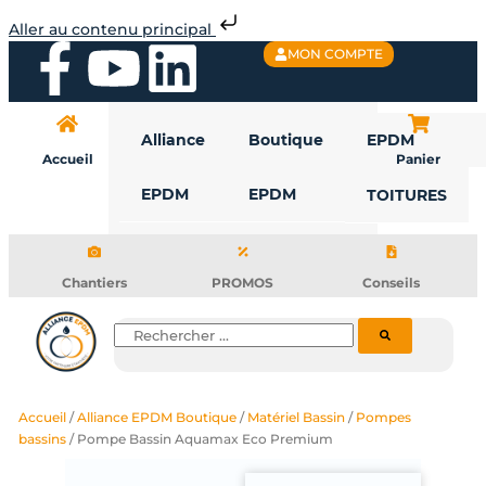
Aller
Aller au contenu principal
au
F
Y
L
MON COMPTE
contenu
a
o
i
Alliance
Boutique
EPDM
c
u
n
Accueil
Panier
EPDM
EPDM
TOITURES
e
t
k
b
u
e
Chantiers
PROMOS
Conseils
o
b
d
Rechercher
o
e
i
Accueil
/
Alliance EPDM Boutique
/
Matériel Bassin
/
Pompes
k
n
bassins
/ Pompe Bassin Aquamax Eco Premium