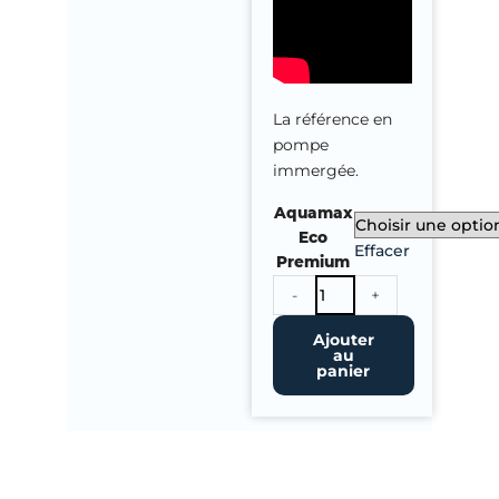
La référence en
pompe
immergée.
quantité
Aquamax
de
Eco
Effacer
Pompe
Premium
Bassin
-
+
Aquamax
Eco
Ajouter
au
Premium
panier