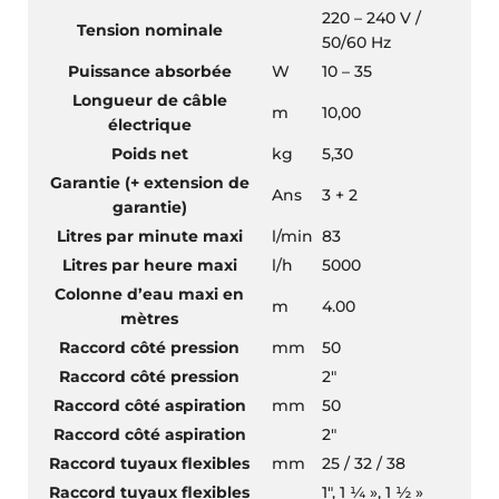
220 – 240 V /
Tension nominale
50/60 Hz
Puissance absorbée
W
10 – 35
Longueur de câble
m
10,00
électrique
Poids net
kg
5,30
Garantie (+ extension de
Ans
3 + 2
garantie)
Litres par minute maxi
l/min
83
Litres par heure maxi
l/h
5000
Colonne d’eau maxi en
m
4.00
mètres
Raccord côté pression
mm
50
Raccord côté pression
2″
Raccord côté aspiration
mm
50
Raccord côté aspiration
2″
Raccord tuyaux flexibles
mm
25 / 32 / 38
Raccord tuyaux flexibles
1″, 1 ¼ », 1 ½ »