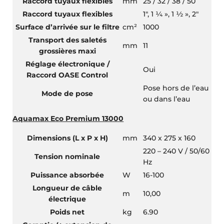
Raccord tuyaux flexibles
mm
25 / 32 / 38 / 50
Raccord tuyaux flexibles
1″, 1 ¼ », 1 ½ », 2″
Surface d’arrivée sur le filtre
cm²
1000
Transport des saletés
mm
11
grossières maxi
Réglage électronique /
Oui
Raccord OASE Control
Pose hors de l’eau
Mode de pose
ou dans l’eau
Aquamax Eco Premium 13000
Dimensions (L x P x H)
mm
340 x 275 x 160
220 – 240 V / 50/60
Tension nominale
Hz
Puissance absorbée
W
16-100
Longueur de câble
m
10,00
électrique
Poids net
kg
6.90