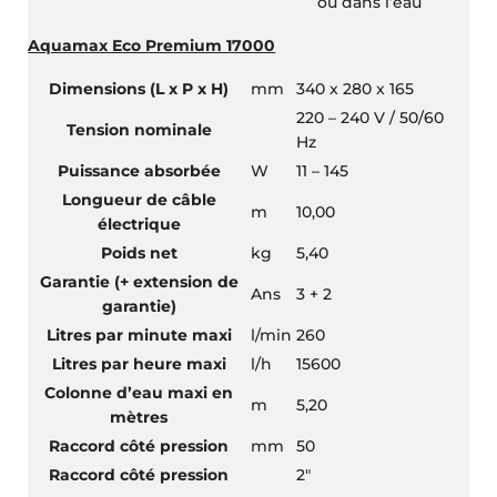
ou dans l’eau
Aquamax Eco Premium 17000
Dimensions (L x P x H)
mm
340 x 280 x 165
220 – 240 V / 50/60
Tension nominale
Hz
Puissance absorbée
W
11 – 145
Longueur de câble
m
10,00
électrique
Poids net
kg
5,40
Garantie (+ extension de
Ans
3 + 2
garantie)
Litres par minute maxi
l/min
260
Litres par heure maxi
l/h
15600
Colonne d’eau maxi en
m
5,20
mètres
Raccord côté pression
mm
50
Raccord côté pression
2″