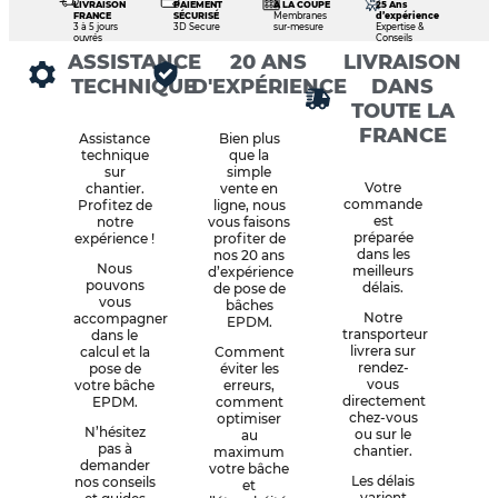
LIVRAISON
PAIEMENT
À LA COUPE
25 Ans
FRANCE
SÉCURISÉ
Membranes
d’expérience
3 à 5 jours
3D Secure
sur-mesure
Expertise &
ouvrés
Conseils
ASSISTANCE
20 ANS
LIVRAISON
TECHNIQUE
D'EXPÉRIENCE
DANS
TOUTE LA
FRANCE
Assistance
Bien plus
technique
que la
sur
simple
Votre
chantier.
vente en
commande
Profitez de
ligne, nous
est
notre
vous faisons
préparée
expérience !
profiter de
dans les
nos 20 ans
Nous
meilleurs
d’expérience
pouvons
délais.
de pose de
vous
bâches
Notre
accompagner
EPDM.
transporteur
dans le
livrera sur
calcul et la
Comment
rendez-
pose de
éviter les
vous
votre bâche
erreurs,
directement
EPDM.
comment
chez-vous
optimiser
N’hésitez
ou sur le
au
pas à
chantier.
maximum
demander
votre bâche
Les délais
nos conseils
et
varient