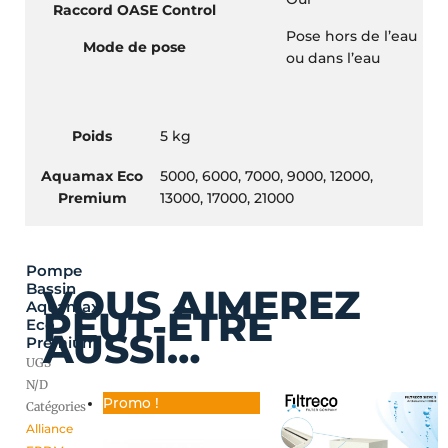
Raccord OASE Control
Pose hors de l’eau
Mode de pose
ou dans l’eau
Poids
5 kg
Aquamax Eco
5000, 6000, 7000, 9000, 12000,
Premium
13000, 17000, 21000
Pompe
Ce
Plage
Bassin
VOUS AIMEREZ
produit
de
Aquamax
PEUT-ÊTRE
a
prix :
Eco
AUSSI…
plusieurs
369,00 €
Premium
variations.
à
UGS
Les
619,99 €
N/D
Promo !
options
Catégories
peuvent
Alliance
être