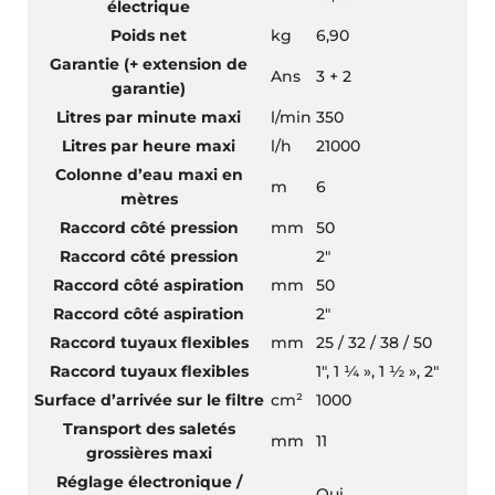
électrique
Poids net
kg
6,90
Garantie (+ extension de
Ans
3 + 2
garantie)
Litres par minute maxi
l/min
350
Litres par heure maxi
l/h
21000
Colonne d’eau maxi en
m
6
mètres
Raccord côté pression
mm
50
Raccord côté pression
2″
Raccord côté aspiration
mm
50
Raccord côté aspiration
2″
Raccord tuyaux flexibles
mm
25 / 32 / 38 / 50
Raccord tuyaux flexibles
1″, 1 ¼ », 1 ½ », 2″
Surface d’arrivée sur le filtre
cm²
1000
Transport des saletés
mm
11
grossières maxi
Réglage électronique /
Oui