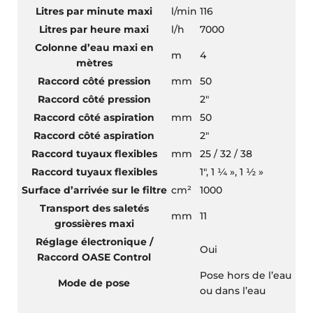
Litres par minute maxi
l/min
116
Litres par heure maxi
l/h
7000
Colonne d’eau maxi en
m
4
mètres
Raccord côté pression
mm
50
Raccord côté pression
2″
Raccord côté aspiration
mm
50
Raccord côté aspiration
2″
Raccord tuyaux flexibles
mm
25 / 32 / 38
Raccord tuyaux flexibles
1″, 1 ¼ », 1 ½ »
Surface d’arrivée sur le filtre
cm²
1000
Transport des saletés
mm
11
grossières maxi
Réglage électronique /
Oui
Raccord OASE Control
Pose hors de l’eau
Mode de pose
ou dans l’eau