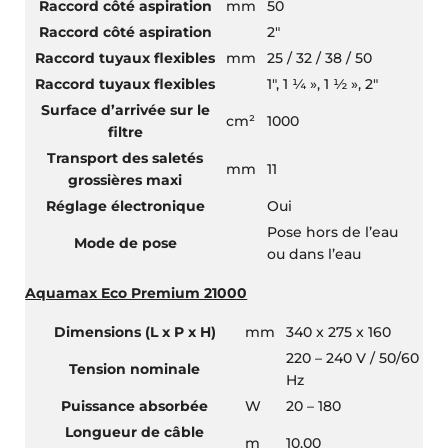
Raccord côté aspiration
mm
50
Raccord côté aspiration
2″
Raccord tuyaux flexibles
mm
25 / 32 / 38 / 50
Raccord tuyaux flexibles
1″, 1 ¼ », 1 ½ », 2″
Surface d’arrivée sur le
cm²
1000
filtre
Transport des saletés
mm
11
grossières maxi
Réglage électronique
Oui
Pose hors de l’eau
Mode de pose
ou dans l’eau
Aquamax Eco Premium 21000
Dimensions (L x P x H)
mm
340 x 275 x 160
220 – 240 V / 50/60
Tension nominale
Hz
Puissance absorbée
W
20 – 180
Longueur de câble
m
10,00