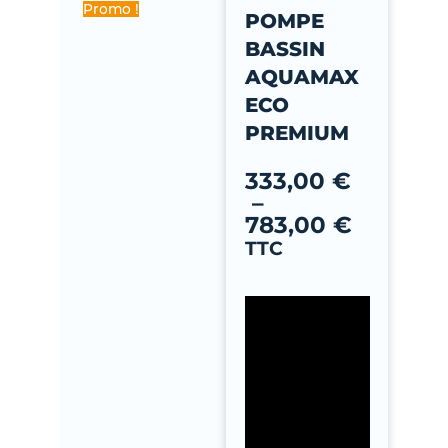
-
Promo !
POMPE
f
BASSIN
AQUAMAX
ECO
PREMIUM
Plage
de
333,00
€
prix :
–
333,00 
783,00
€
à
TTC
783,00 