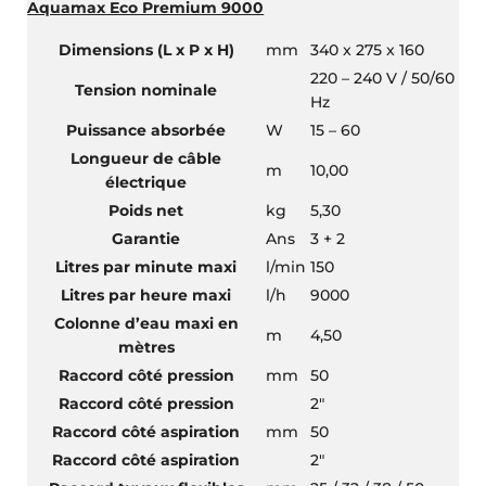
Aquamax Eco Premium 9000
Dimensions (L x P x H)
mm
340 x 275 x 160
220 – 240 V / 50/60
Tension nominale
Hz
Puissance absorbée
W
15 – 60
Longueur de câble
m
10,00
électrique
Poids net
kg
5,30
Garantie
Ans
3 + 2
Litres par minute maxi
l/min
150
Litres par heure maxi
l/h
9000
Colonne d’eau maxi en
m
4,50
mètres
Raccord côté pression
mm
50
Raccord côté pression
2″
Raccord côté aspiration
mm
50
Raccord côté aspiration
2″