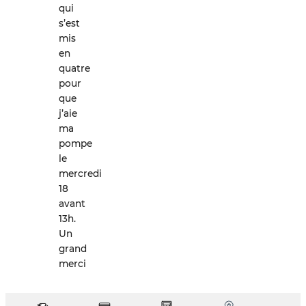
qui
s’est
mis
en
quatre
pour
que
j’aie
ma
pompe
le
mercredi
18
avant
13h.
Un
grand
merci