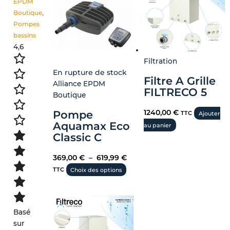
EPDM
choisies
Boutique
,
sur
Pompes
la
bassins
page
4,6
du
Filtration
produit
En rupture de stock
Filtre A Grille
Alliance EPDM
FILTRECO 5
Boutique
Pompe
1240,00
€
TTC
Ajouter
Aquamax Eco
au panier
Classic C
369,00
€
–
619,99
€
TTC
Choix des options
Basé
sur