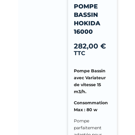
-
POMPE
f
BASSIN
HOKIDA
16000
282,00
€
TTC
Pompe Bassin
avec Variateur
de vitesse 15
m3/h.
Consommation
Max : 80 w
Pompe
parfaitement
adaptée pour