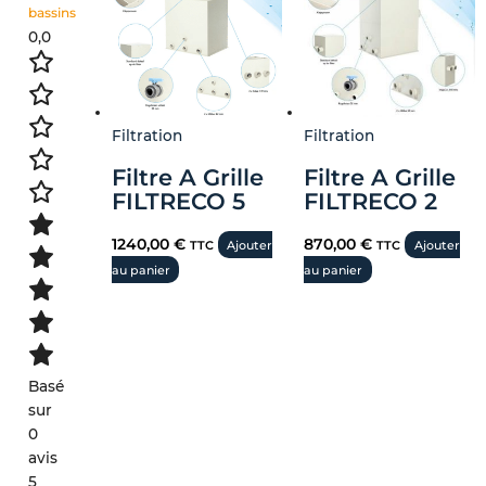
bassins
0,0
Filtration
Filtration
Filtre A Grille
Filtre A Grille
FILTRECO 5
FILTRECO 2
1240,00
€
870,00
€
TTC
Ajouter
TTC
Ajouter
au panier
au panier
Basé
sur
0
avis
5