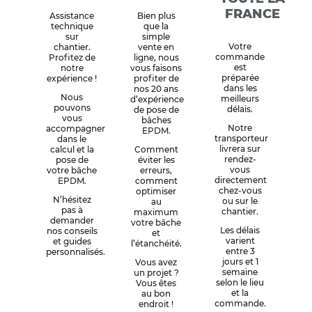
FRANCE
Assistance
Bien plus
technique
que la
sur
simple
Votre
chantier.
vente en
commande
Profitez de
ligne, nous
est
notre
vous faisons
préparée
expérience !
profiter de
dans les
nos 20 ans
Nous
meilleurs
d’expérience
pouvons
délais.
de pose de
vous
bâches
Notre
accompagner
EPDM.
transporteur
dans le
livrera sur
calcul et la
Comment
rendez-
pose de
éviter les
vous
votre bâche
erreurs,
directement
EPDM.
comment
chez-vous
optimiser
N’hésitez
ou sur le
au
pas à
chantier.
maximum
demander
votre bâche
Les délais
nos conseils
et
varient
et guides
l’étanchéité.
entre 3
personnalisés.
jours et 1
Vous avez
semaine
un projet ?
selon le lieu
Vous êtes
et la
au bon
commande.
endroit !