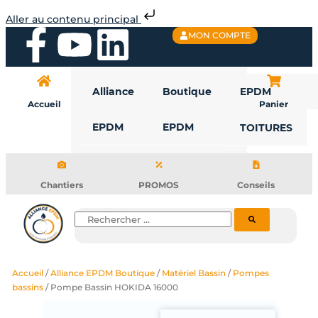
Aller
Aller au contenu principal
au
F
Y
L
MON COMPTE
contenu
a
o
i
Alliance
Boutique
EPDM
c
u
n
Accueil
Panier
EPDM
EPDM
TOITURES
e
t
k
b
u
e
Chantiers
PROMOS
Conseils
o
b
d
Rechercher
o
e
i
Accueil
/
Alliance EPDM Boutique
/
Matériel Bassin
/
Pompes
k
n
bassins
/ Pompe Bassin HOKIDA 16000