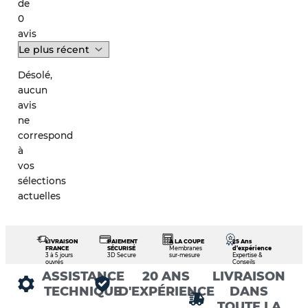
de
0
avis
Désolé,
aucun
avis
ne
correspond
à
vos
sélections
actuelles
LIVRAISON
PAIEMENT
À LA COUPE
25 Ans
FRANCE
SÉCURISÉ
Membranes
d’expérience
3 à 5 jours
3D Secure
sur-mesure
Expertise &
ouvrés
Conseils
ASSISTANCE
20 ANS
LIVRAISON
TECHNIQUE
D'EXPÉRIENCE
DANS
TOUTE LA