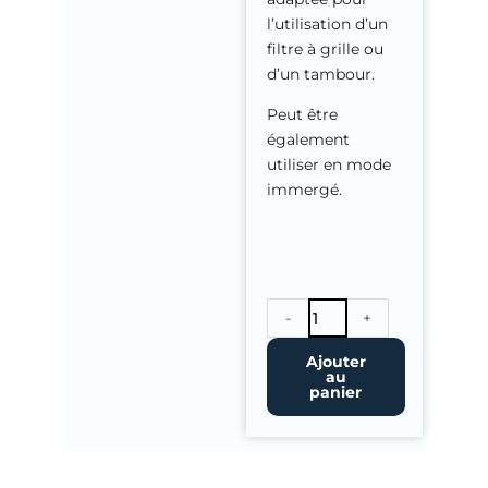
l’utilisation d’un
filtre à grille ou
d’un tambour.
Peut être
également
utiliser en mode
immergé.
quantité
-
+
de
Pompe
Ajouter
au
Bassin
panier
HOKIDA
16000