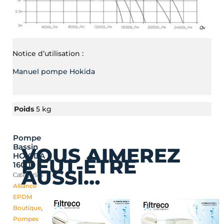
Notice d’utilisation :
Manuel pompe Hokida
Poids
5 kg
Pompe
Bassin
VOUS AIMEREZ
HOKIDA
PEUT-ÊTRE
16000
AUSSI…
Catégories
Alliance
EPDM
Boutique
,
Pompes