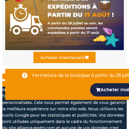
b
u
e
o
b
d
o
e
i
k
n
Acheter maintenant
-
Fermeture de la boutique à partir du 28 juill
f
Acheter ma
Nous aimerions avec votre accord, utiliser vos données à des
fins statistiques et pour vous proposer des annonces
personnalisées. Cela nous permet également de vous garantir
la meilleure expérience sur notre site web. Nous utilisons les
outils Google pour les statistiques et publicités. Vos données
sont utilisées uniquement dans le cadre du fonctionnement
du site alliance-epdm.com et aucune de vos données n'est