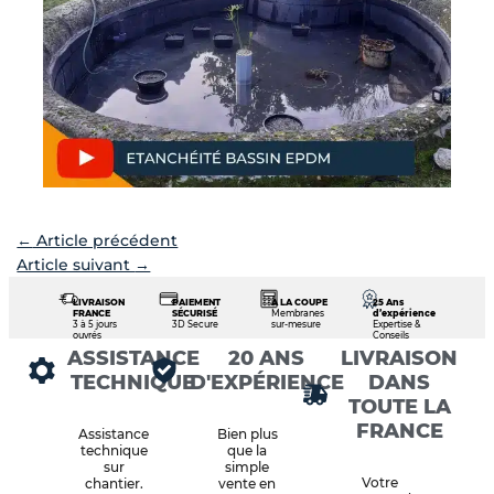
←
Article précédent
Article suivant
→
LIVRAISON
PAIEMENT
À LA COUPE
25 Ans
FRANCE
SÉCURISÉ
Membranes
d’expérience
3 à 5 jours
3D Secure
sur-mesure
Expertise &
ouvrés
Conseils
ASSISTANCE
20 ANS
LIVRAISON
TECHNIQUE
D'EXPÉRIENCE
DANS
TOUTE LA
FRANCE
Assistance
Bien plus
technique
que la
sur
simple
Votre
chantier.
vente en