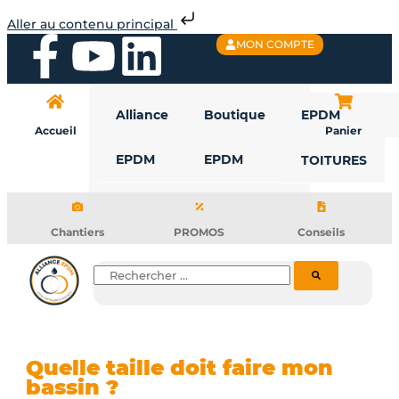
Aller
Aller au contenu principal
au
F
Y
L
MON COMPTE
contenu
a
o
i
Alliance
Boutique
EPDM
c
u
n
Accueil
Panier
EPDM
EPDM
TOITURES
e
t
k
b
u
e
Chantiers
PROMOS
Conseils
o
b
d
Rechercher
o
e
i
k
n
Quelle taille doit faire mon
bassin ?