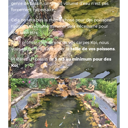
genre de bassin, un grand volume d’eau n’est pas
forcement nécessaire.
Cela ne sera pas la même chose pour des poissons
rouges. Un volume minimal sera nécessaire pour
leur bien être.
Pour profiter pleinement de vos carpes Koi, nous
vous suggérons d’anticiper la
taille de vos poissons
.
Préférez un bassin de
5 m3 au minimum pour des
Koï
.