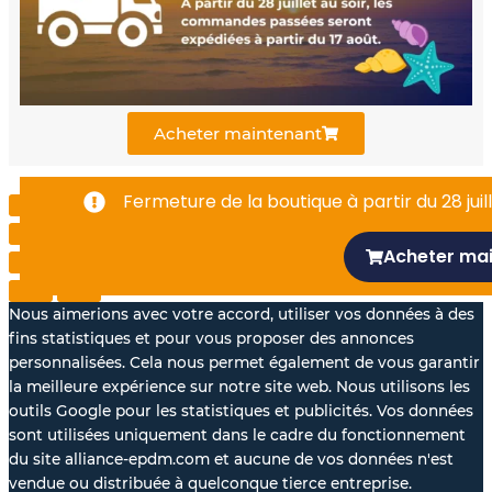
o
b
d
o
e
i
k
n
Acheter maintenant
-
Fermeture de la boutique à partir du 28 juill
f
Acheter ma
Nous aimerions avec votre accord, utiliser vos données à des
fins statistiques et pour vous proposer des annonces
personnalisées. Cela nous permet également de vous garantir
la meilleure expérience sur notre site web. Nous utilisons les
outils Google pour les statistiques et publicités. Vos données
sont utilisées uniquement dans le cadre du fonctionnement
du site alliance-epdm.com et aucune de vos données n'est
vendue ou distribuée à quelconque tierce entreprise.