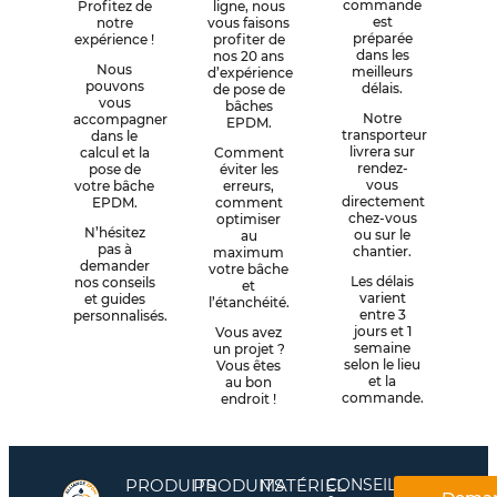
commande
Profitez de
ligne, nous
est
notre
vous faisons
préparée
expérience !
profiter de
dans les
nos 20 ans
Nous
meilleurs
d’expérience
pouvons
délais.
de pose de
vous
bâches
Notre
accompagner
EPDM.
transporteur
dans le
livrera sur
calcul et la
Comment
rendez-
pose de
éviter les
vous
votre bâche
erreurs,
directement
EPDM.
comment
chez-vous
optimiser
N’hésitez
ou sur le
au
pas à
chantier.
maximum
demander
votre bâche
Les délais
nos conseils
et
varient
et guides
l’étanchéité.
entre 3
personnalisés.
jours et 1
Vous avez
semaine
un projet ?
selon le lieu
Vous êtes
et la
au bon
commande.
endroit !
PRODUITS
PRODUITS
MATÉRIEL
CONSEILS