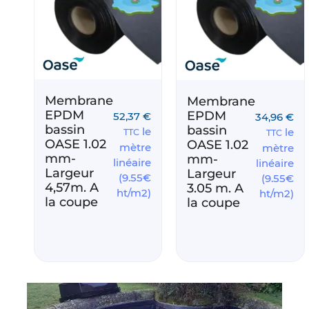
Membrane
Membrane
EPDM
EPDM
52,37
€
34,96
€
bassin
bassin
le
le
TTC
TTC
OASE 1.02
OASE 1.02
mètre
mètre
mm-
mm-
linéaire
linéaire
Largeur
Largeur
(9.55€
(9.55€
4,57m. A
3.05 m. A
ht/m2)
ht/m2)
la coupe
la coupe