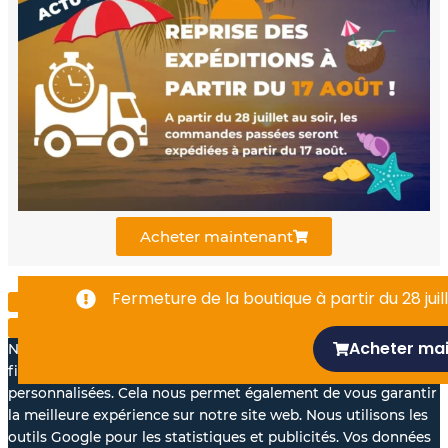
e
t
k
b
u
e
o
b
d
o
e
i
k
n
Acheter maintenant
-
Fermeture de la boutique à partir du 28 juill
f
Acheter ma
Nous aimerions avec votre accord, utiliser vos données à des
fins statistiques et pour vous proposer des annonces
personnalisées. Cela nous permet également de vous garantir
la meilleure expérience sur notre site web. Nous utilisons les
outils Google pour les statistiques et publicités. Vos données