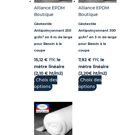
Alliance EPDM
Alliance EPDM
Boutique
Boutique
Géotextile
Géotextile
Antipoinçonnant 250
Antipoinçonnant 300
gr/m² en 6 m de large
gr/m² en 3 m de large
pour Bassin à la
pour Bassin à la
coupe
coupe
15,12
€
le
7,92
€
le
TTC
TTC
mètre linéaire
mètre linéaire
(2,10 € ht/m2)
(2,20€ ht/m2)
Choix des
Choix des
options
options