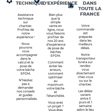
TECHNIQUE
D'EXPÉRIENCE
DANS
TOUTE LA
FRANCE
Assistance
Bien plus
technique
que la
sur
simple
Votre
chantier.
vente en
commande
Profitez de
ligne, nous
est
notre
vous faisons
préparée
expérience !
profiter de
dans les
nos 20 ans
Nous
meilleurs
d’expérience
pouvons
délais.
de pose de
vous
bâches
Notre
accompagner
EPDM.
transporteur
dans le
livrera sur
calcul et la
Comment
rendez-
pose de
éviter les
vous
votre bâche
erreurs,
directement
EPDM.
comment
chez-vous
optimiser
N’hésitez
ou sur le
au
pas à
chantier.
maximum
demander
votre bâche
Les délais
nos conseils
et
varient
et guides
l’étanchéité.
entre 3
personnalisés.
jours et 1
Vous avez
semaine
un projet ?
selon le lieu
Vous êtes