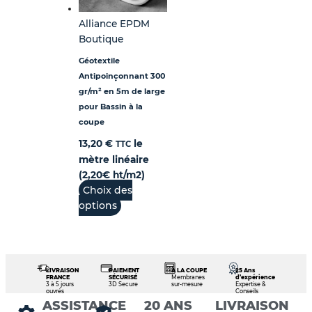
Alliance EPDM
Boutique
Géotextile
Antipoinçonnant 300
gr/m² en 5m de large
pour Bassin à la
coupe
13,20
€
le
TTC
mètre linéaire
(2,20€ ht/m2)
Choix des
options
LIVRAISON
PAIEMENT
À LA COUPE
25 Ans
FRANCE
SÉCURISÉ
Membranes
d’expérience
3 à 5 jours
3D Secure
sur-mesure
Expertise &
ouvrés
Conseils
ASSISTANCE
20 ANS
LIVRAISON