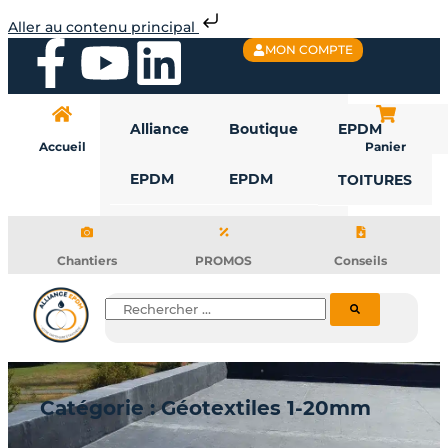
Aller
Aller au contenu principal
au
F
Y
L
MON COMPTE
contenu
a
o
i
Alliance
Boutique
EPDM
c
u
n
Accueil
Panier
EPDM
EPDM
TOITURES
e
t
k
b
u
e
Chantiers
PROMOS
Conseils
o
b
d
Rechercher
o
e
i
k
n
Catégorie : Géotextiles 1-20mm