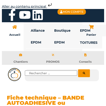
Aller
Aller au contenu principal
au
F
Y
L
MON COMPTE
contenu
a
o
i
Alliance
Boutique
EPDM
c
u
n
Accueil
Panier
EPDM
EPDM
TOITURES
e
t
k
b
u
e
Chantiers
PROMOS
Conseils
o
b
d
Rechercher
o
e
i
k
n
Fiche technique – BANDE
AUTOADHESIVE ou