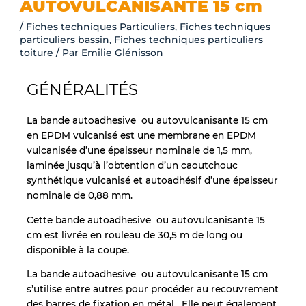
-
AUTOVULCANISANTE 15 cm
/
Fiches techniques Particuliers
,
Fiches techniques
f
particuliers bassin
,
Fiches techniques particuliers
toiture
/ Par
Emilie Glénisson
GÉNÉRALITÉS
La bande autoadhesive ou autovulcanisante 15 cm
en EPDM vulcanisé est une membrane en EPDM
vulcanisée d’une épaisseur nominale de 1,5 mm,
laminée jusqu’à l’obtention d’un caoutchouc
synthétique vulcanisé et autoadhésif d’une épaisseur
nominale de 0,88 mm.
Cette bande autoadhesive ou autovulcanisante 15
cm est livrée en rouleau de 30,5 m de long ou
disponible à la coupe.
La bande autoadhesive ou autovulcanisante 15 cm
s’utilise entre autres pour procéder au recouvrement
des barres de fixation en métal . Elle peut également