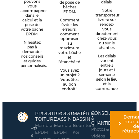
pouvons
délais.
de pose de
vous
bâches
Notre
accompagner
EPDM.
transporteur
dans le
livrera sur
calcul et la
Comment
rendez-
pose de
éviter les
vous
votre bâche
erreurs,
directement
EPDM.
comment
chez-vous
optimiser
N’hésitez
ou sur le
au
pas à
chantier.
maximum
demander
votre bâche
Les délais
nos conseils
et
varient
et guides
l’étanchéité.
entre 3
personnalisés.
jours et 1
Vous avez
semaine
un projet ?
selon le lieu
Vous êtes
et la
au bon
commande.
endroit !
PRODUITS
PRODUITS
MATÉRIEL
CONSEILS
Dema
&
TOITURE
BASSIN
BASSIN
mon d
CHANTIERS
Membranes
Membrane
Nourriture
d
+33
Photos &
rétract
EPDM
EPDM
Koï
9
Vidéos
1,20mm
1,02mm