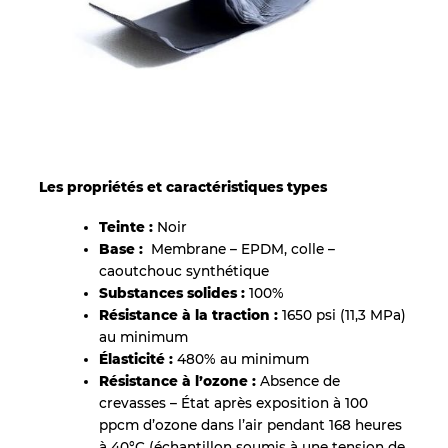
Les propriétés et caractéristiques types
Teinte :
Noir
Base :
Membrane – EPDM, colle –
caoutchouc synthétique
Substances solides :
100%
Résistance à la traction :
1650 psi (11,3 MPa)
au minimum
Élasticité :
480% au minimum
Résistance à l’ozone :
Absence de
crevasses – État après exposition à 100
ppcm d’ozone dans l’air pendant 168 heures
à 40°C (échantillon soumis à une tension de