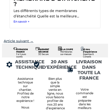
?
Les différents types de membranes
d’étanchéité Quelle est la meilleure...
En savoir +
Article suivant
→
LIVRAISON
PAIEMENT
À LA COUPE
25 Ans
FRANCE
SÉCURISÉ
Membranes
d’expérience
3 à 5 jours
3D Secure
sur-mesure
Expertise &
ouvrés
Conseils
ASSISTANCE
20 ANS
LIVRAISON
TECHNIQUE
D'EXPÉRIENCE
DANS
TOUTE LA
FRANCE
Assistance
Bien plus
technique
que la
sur
simple
Votre
chantier.
vente en
commande
Profitez de
ligne, nous
est
notre
vous faisons
préparée
expérience !
profiter de
dans les
nos 20 ans
Nous
meilleurs
d’expérience